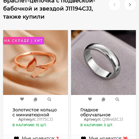
Браслет-цепочка с подвеской-
бабочкой и звездой J11194CJJ,
также купили
НА СКЛАДЕ | ХИТ
Золотистое кольцо
Гладкое
с миниатюрной
обручальное
бабочкой J11175CJJ
Артикул:
J11175CJJ
кольцо из
Артикул:
Q98463CJJ
полированной
В НАЛИЧИИ: 15 ШТ.
В НАЛИЧИИ: 3 ШТ.
стали Q98463CJJ
Мне нравится:
2
Мне нравится:
16