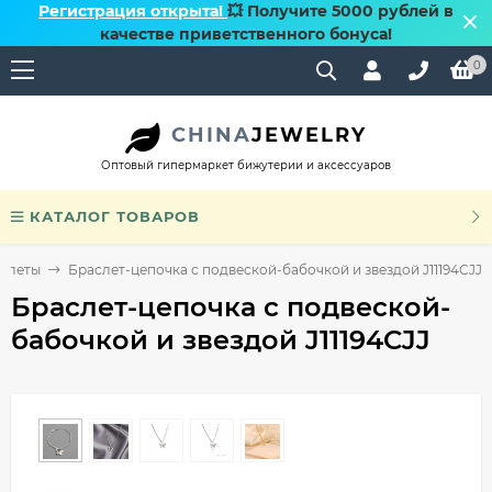
Регистрация открыта!
💥 Получите 5000 рублей в
качестве приветственного бонуса!
0
CHINA
JEWELRY
Оптовый гипермаркет бижутерии и аксессуаров
КАТАЛОГ ТОВАРОВ
слеты
Браслет-цепочка с подвеской-бабочкой и звездой J11194CJJ
Браслет-цепочка с подвеской-
бабочкой и звездой J11194CJJ