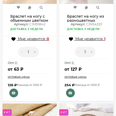
Браслет на ногу с
Браслет на ногу из
объемным цветком
разноцветных
CJM59842
Артикул:
CJM59842
дисков с ракушкой
Артикул:
CJM34333
CJM34333
ДОСТАВКА 3 НЕДЕЛИ
ДОСТАВКА 3 НЕДЕЛИ
Мне нравится:
0
Мне нравится:
1
-
+
-
+
Опт
Опт
i
i
от
63 ₽
от
127 ₽
оптовые цены
оптовые цены
126
₽
254
₽
Розница от 1000 ₽
Розница от 1000 ₽
ХИТ
ХИТ