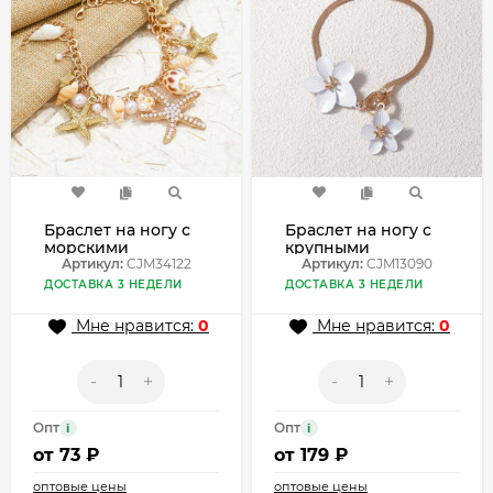
Браслет на ногу с
Браслет на ногу с
морскими
крупными
звездами и
Артикул:
CJM34122
розовыми цветами
Артикул:
CJM13090
жемчугом CJM34122
CJM13090
ДОСТАВКА 3 НЕДЕЛИ
ДОСТАВКА 3 НЕДЕЛИ
Мне нравится:
0
Мне нравится:
0
-
+
-
+
Опт
Опт
i
i
от
73 ₽
от
179 ₽
оптовые цены
оптовые цены