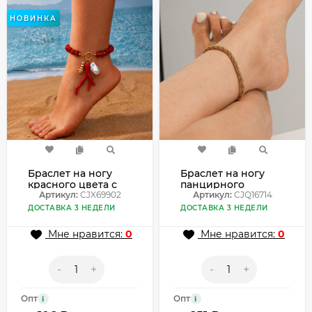
НОВИНКА
Браслет на ногу
Браслет на ногу
красного цвета с
панцирного
красным акрилом и
Артикул:
CJX69902
плетения CJQ16714
Артикул:
CJQ16714
жемчугом
ДОСТАВКА 3 НЕДЕЛИ
ДОСТАВКА 3 НЕДЕЛИ
CJX69902
Мне нравится:
0
Мне нравится:
0
-
+
-
+
Опт
Опт
i
i