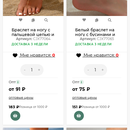
Браслет на ногу с
Белый браслет на
пальцевой цепью и
ногу с бусинами и
жемчугом со
Артикул:
CJX77064
кистями в стиле
Артикул:
CJX77065
стразами CJX77064
ретро бохо
ДОСТАВКА 3 НЕДЕЛИ
ДОСТАВКА 3 НЕДЕЛИ
CJX77065
Мне нравится:
0
Мне нравится:
0
-
+
-
+
Опт
Опт
i
i
от
91 ₽
от
75 ₽
оптовые цены
оптовые цены
183
₽
151
₽
Розница от 1000 ₽
Розница от 1000 ₽