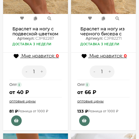
Браслет на ногу с
Браслет на ногу из
подвеской-цветком
черного бисера с
CJP82267
Артикул:
CJP82267
бирюзой CJP82271
Артикул:
CJP82271
ДОСТАВКА 3 НЕДЕЛИ
ДОСТАВКА 3 НЕДЕЛИ
Мне нравится:
0
Мне нравится:
0
-
+
-
+
Опт
Опт
i
i
от
40 ₽
от
66 ₽
оптовые цены
оптовые цены
81
₽
133
₽
Розница от 1000 ₽
Розница от 1000 ₽