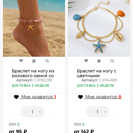
Браслет на ногу из
Браслет на ногу с
розового камня со
цветными
звездой CJP82298
Артикул:
CJP82298
ракушками и
Артикул:
CJP84669
звездой CJP84669
ДОСТАВКА 3 НЕДЕЛИ
ДОСТАВКА 3 НЕДЕЛИ
Мне нравится:
1
Мне нравится:
0
-
+
-
+
Опт
Опт
i
i
от
95 ₽
от
142 ₽