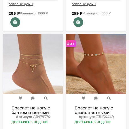
оптовые цены
оптовые цены
285
₽
259
₽
Розница от 1000 ₽
Розница от 1000 ₽
ХИТ
Браслет на ногу с
Браслет на ногу с
бантом и цепями
разноцветными
CJN79374
Артикул:
CJN79374
кристаллами-
Артикул:
CJN34449
цветами CJN34449
ДОСТАВКА 3 НЕДЕЛИ
ДОСТАВКА 3 НЕДЕЛИ