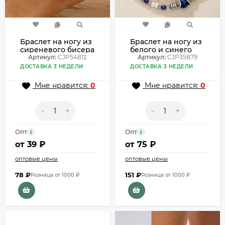
Браслет на ногу из
Браслет на ногу из
сиреневого бисера
белого и синего
с ракушкой
Артикул:
CJP54812
бисера CJP35879
Артикул:
CJP35879
CJP54812
ДОСТАВКА 3 НЕДЕЛИ
ДОСТАВКА 3 НЕДЕЛИ
Мне нравится:
0
Мне нравится:
0
-
+
-
+
Опт
Опт
i
i
от
39 ₽
от
75 ₽
оптовые цены
оптовые цены
78
₽
151
₽
Розница от 1000 ₽
Розница от 1000 ₽