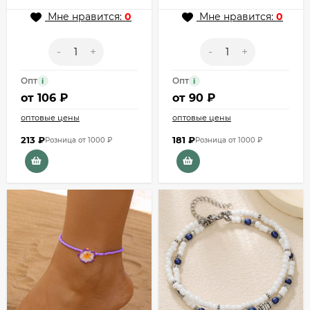
Мне нравится:
0
Мне нравится:
0
-
+
-
+
Опт
Опт
i
i
от
106 ₽
от
90 ₽
оптовые цены
оптовые цены
213
₽
181
₽
Розница от 1000 ₽
Розница от 1000 ₽