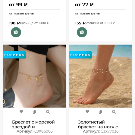
от
99 ₽
от
77 ₽
оптовые цены
оптовые цены
198
₽
155
₽
Розница от 1000 ₽
Розница от 1000 ₽
НОВИНКА
НОВИНКА
Браслет с морской
Золотистый
звездой и
браслет на ногу с
ракушкой CJX86005
Артикул:
CJX86005
ракушкой и
Артикул:
CJX77036