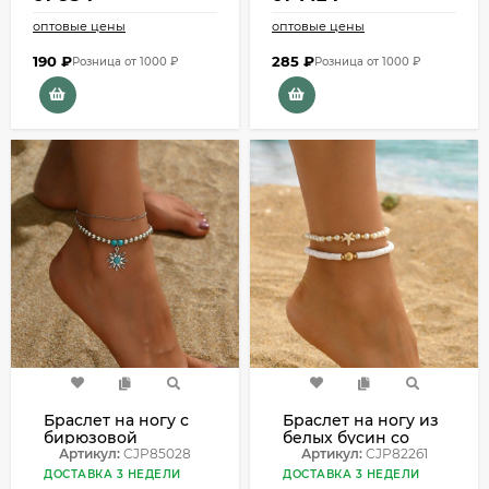
оптовые цены
оптовые цены
190
₽
285
₽
Розница от 1000 ₽
Розница от 1000 ₽
Браслет на ногу с
Браслет на ногу из
бирюзовой
белых бусин со
подвеской
Артикул:
CJP85028
звездой CJP82261
Артикул:
CJP82261
CJP85028
ДОСТАВКА 3 НЕДЕЛИ
ДОСТАВКА 3 НЕДЕЛИ