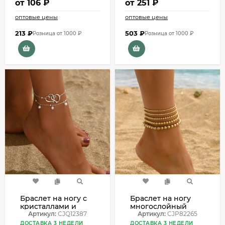
от
106 ₽
от
251 ₽
оптовые цены
оптовые цены
213
₽
503
₽
Розница от 1000 ₽
Розница от 1000 ₽
Браслет на ногу с
Браслет на ногу
кристаллами и
многослойный
монетами CJQ12387
Артикул:
CJQ12387
золотистый
Артикул:
CJP82265
CJP82265
ДОСТАВКА 3 НЕДЕЛИ
ДОСТАВКА 3 НЕДЕЛИ