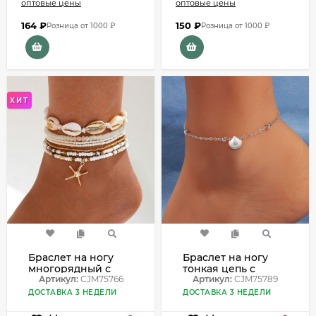
оптовые цены
оптовые цены
164
₽
150
₽
Розница от 1000 ₽
Розница от 1000 ₽
ХИТ
Браслет на ногу
Браслет на ногу
многорядный с
тонкая цепь с
ракушками
Артикул:
CJM75766
ракушкой
Артикул:
CJM75789
CJM75766
CJM75789
ДОСТАВКА 3 НЕДЕЛИ
ДОСТАВКА 3 НЕДЕЛИ