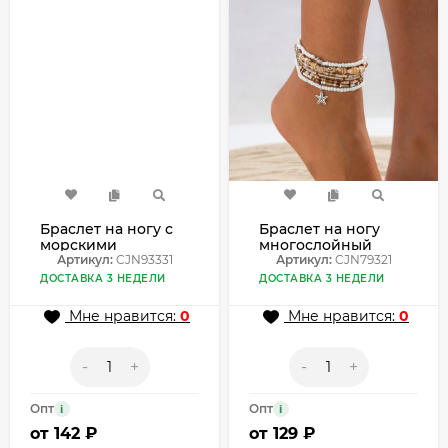
Браслет на ногу с
Браслет на ногу
морскими
многослойный
звездами и
Артикул:
CJN93331
этнический
Артикул:
CJN79321
ракушками
CJN79321
ДОСТАВКА 3 НЕДЕЛИ
ДОСТАВКА 3 НЕДЕЛИ
CJN93331
Мне нравится:
0
Мне нравится:
0
-
+
-
+
Опт
Опт
i
i
от
142 ₽
от
129 ₽