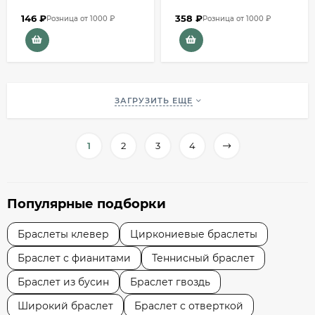
146
₽
358
₽
Розница от 1000 ₽
Розница от 1000 ₽
ЗАГРУЗИТЬ ЕЩЕ
1
2
3
4
Популярные подборки
Браслеты клевер
Циркониевые браслеты
Браслет с фианитами
Теннисный браслет
Браслет из бусин
Браслет гвоздь
Широкий браслет
Браслет с отверткой