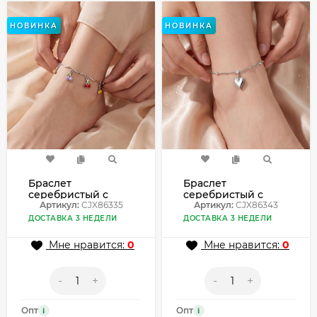
НОВИНКА
НОВИНКА
Браслет
Браслет
серебристый с
серебристый с
вишней и эмалью
Артикул:
CJX86335
сердцем и
Артикул:
CJX86343
CJX86335
стразами CJX86343
ДОСТАВКА 3 НЕДЕЛИ
ДОСТАВКА 3 НЕДЕЛИ
Мне нравится:
0
Мне нравится:
0
-
+
-
+
Опт
Опт
i
i