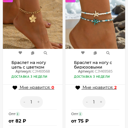
Браслет на ногу
Браслет на ногу с
цепь с цветком
бирюзовыми
CJM69568
Артикул:
CJM69568
звездами CJM69585
Артикул:
CJM69585
ДОСТАВКА 3 НЕДЕЛИ
ДОСТАВКА 3 НЕДЕЛИ
Мне нравится:
0
Мне нравится:
2
-
+
-
+
Опт
Опт
i
i
от
82 ₽
от
75 ₽