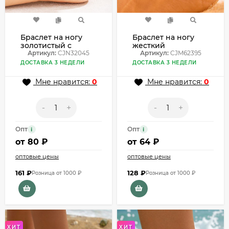
Браслет на ногу
Браслет на ногу
золотистый с
жесткий
лаконичным
Артикул:
CJN32045
спиральный
Артикул:
CJM62395
сердцем CJN32045
CJM62395
ДОСТАВКА 3 НЕДЕЛИ
ДОСТАВКА 3 НЕДЕЛИ
Мне нравится:
0
Мне нравится:
0
-
+
-
+
Опт
Опт
i
i
от
80 ₽
от
64 ₽
оптовые цены
оптовые цены
161
₽
128
₽
Розница от 1000 ₽
Розница от 1000 ₽
ХИТ
ХИТ