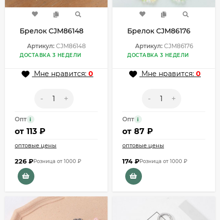
Брелок CJM86148
Брелок CJM86176
Артикул:
CJM86148
Артикул:
CJM86176
ДОСТАВКА 3 НЕДЕЛИ
ДОСТАВКА 3 НЕДЕЛИ
Мне нравится:
0
Мне нравится:
0
-
+
-
+
Опт
Опт
i
i
от
113 ₽
от
87 ₽
оптовые цены
оптовые цены
226
₽
174
₽
Розница от 1000 ₽
Розница от 1000 ₽