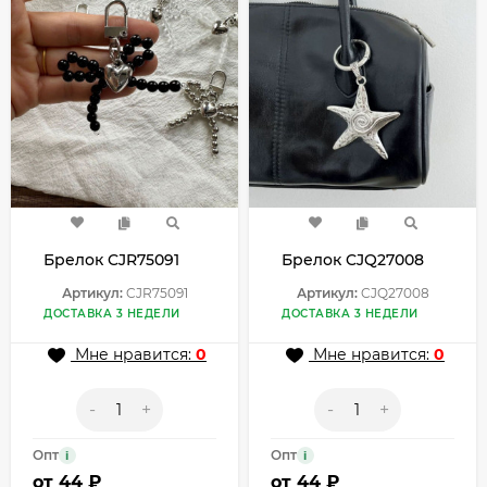
Брелок CJR75091
Брелок CJQ27008
Артикул:
CJR75091
Артикул:
CJQ27008
ДОСТАВКА 3 НЕДЕЛИ
ДОСТАВКА 3 НЕДЕЛИ
Мне нравится:
0
Мне нравится:
0
-
+
-
+
Опт
Опт
i
i
от
44 ₽
от
44 ₽