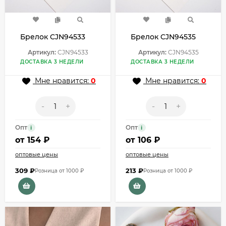
Брелок CJN94533
Брелок CJN94535
Артикул:
CJN94533
Артикул:
CJN94535
ДОСТАВКА 3 НЕДЕЛИ
ДОСТАВКА 3 НЕДЕЛИ
Мне нравится:
0
Мне нравится:
0
-
+
-
+
Опт
Опт
i
i
от
154 ₽
от
106 ₽
оптовые цены
оптовые цены
309
₽
213
₽
Розница от 1000 ₽
Розница от 1000 ₽