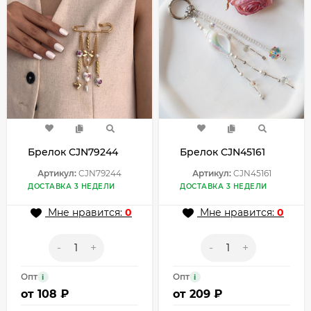
Брелок CJN79244
Брелок CJN45161
Артикул:
CJN79244
Артикул:
CJN45161
ДОСТАВКА 3 НЕДЕЛИ
ДОСТАВКА 3 НЕДЕЛИ
Мне нравится:
0
Мне нравится:
0
-
+
-
+
Опт
Опт
i
i
от
108 ₽
от
209 ₽