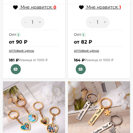
Мне нравится:
0
Мне нравится:
1
-
+
-
+
Опт
Опт
i
i
от
90 ₽
от
82 ₽
оптовые цены
оптовые цены
181
₽
164
₽
Розница от 1000 ₽
Розница от 1000 ₽