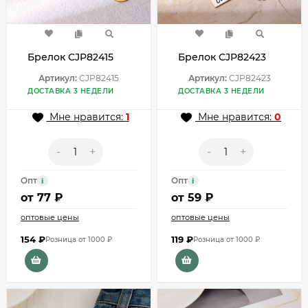
Брелок CJP82415
Брелок CJP82423
Артикул:
CJP82415
Артикул:
CJP82423
ДОСТАВКА 3 НЕДЕЛИ
ДОСТАВКА 3 НЕДЕЛИ
Мне нравится:
1
Мне нравится:
0
-
+
-
+
Опт
Опт
i
i
от
77 ₽
от
59 ₽
оптовые цены
оптовые цены
154
₽
119
₽
Розница от 1000 ₽
Розница от 1000 ₽