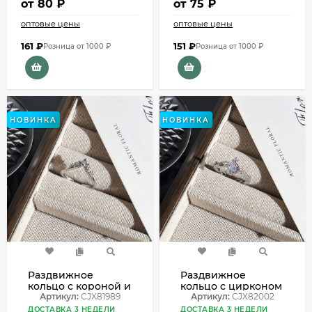
от
80 ₽
от
75 ₽
оптовые цены
оптовые цены
161
₽
151
₽
Розница от 1000 ₽
Розница от 1000 ₽
НОВИНКА
НОВИНКА
Раздвижное
Раздвижное
кольцо с короной и
кольцо с цирконом
цирконом CJX81989
Артикул:
CJX81989
CJX82002
Артикул:
CJX82002
ДОСТАВКА 3 НЕДЕЛИ
ДОСТАВКА 3 НЕДЕЛИ