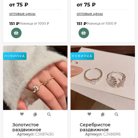
от
75 ₽
от
75 ₽
оптовые цены
оптовые цены
151
₽
151
₽
Розница от 1000 ₽
Розница от 1000 ₽
НОВИНКА
НОВИНКА
Золотистое
Серебристое
раздвижное
раздвижное
кольцо со звездой
Артикул:
CJX87430
кольцо с морской
Артикул:
CJX86916