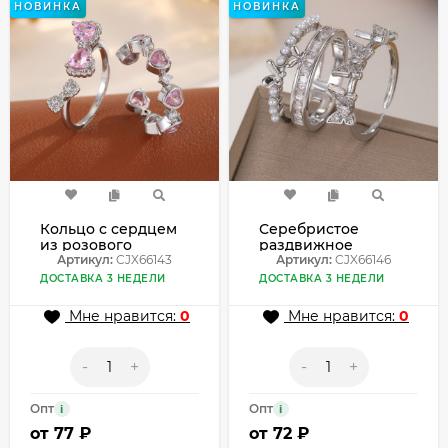
НОВИНКА
НОВИНКА
Кольцо с сердцем
Серебристое
из розового
раздвижное
циркона с белым
Артикул:
CJX66143
кольцо с бабочкой
Артикул:
CJX66146
золотом CJX66143
и жемчугом
ДОСТАВКА 3 НЕДЕЛИ
ДОСТАВКА 3 НЕДЕЛИ
CJX66146
Мне нравится:
0
Мне нравится:
0
-
+
-
+
Опт
Опт
i
i
от
77 ₽
от
72 ₽