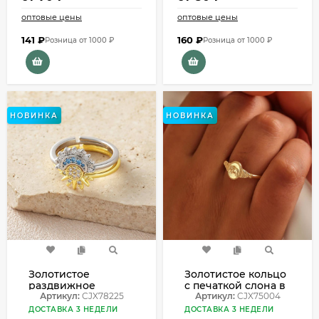
оптовые цены
оптовые цены
141
₽
160
₽
Розница от 1000 ₽
Розница от 1000 ₽
НОВИНКА
НОВИНКА
Золотистое
Золотистое кольцо
раздвижное
с печаткой слона в
кольцо с солнцем и
Артикул:
CJX78225
европейском стиле
Артикул:
CJX75004
луной CJX78225
CJX75004
ДОСТАВКА 3 НЕДЕЛИ
ДОСТАВКА 3 НЕДЕЛИ