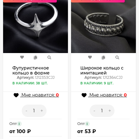
Футуристичное
Широкое кольцо с
кольцо в форме
имитацией
четырехконечной
Артикул:
1J12353CJJ
плотного канатного
Артикул:
1J12364CJJ
звезды 1J12353CJJ
плетения
В НАЛИЧИИ: 38 ШТ.
В НАЛИЧИИ: 9 ШТ.
1J12364CJJ
Мне нравится:
0
Мне нравится:
0
-
+
-
+
Опт
Опт
i
i
от
100 ₽
от
53 ₽