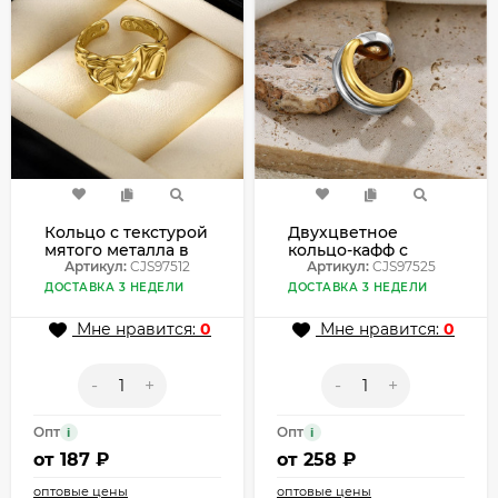
Кольцо с текстурой
Двухцветное
мятого металла в
кольцо-кафф с
стиле гранж
Артикул:
CJS97512
гладкой
Артикул:
CJS97525
CJS97512
поверхностью
ДОСТАВКА 3 НЕДЕЛИ
ДОСТАВКА 3 НЕДЕЛИ
CJS97525
Мне нравится:
0
Мне нравится:
0
-
+
-
+
Опт
Опт
i
i
от
187 ₽
от
258 ₽
оптовые цены
оптовые цены