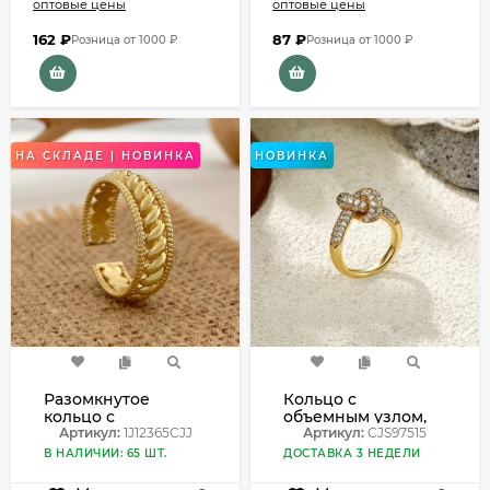
оптовые цены
оптовые цены
162
₽
87
₽
Розница от 1000 ₽
Розница от 1000 ₽
НА СКЛАДЕ | НОВИНКА
НОВИНКА
Разомкнутое
Кольцо с
кольцо с
объемным узлом,
рельефным узором
Артикул:
1J12365CJJ
инкрустированное
Артикул:
CJS97515
в виде косы
стразами CJS97515
В НАЛИЧИИ: 65 ШТ.
ДОСТАВКА 3 НЕДЕЛИ
1J12365CJJ