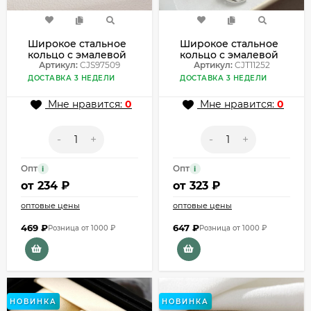
Широкое стальное
Широкое стальное
кольцо с эмалевой
кольцо с эмалевой
вставкой под
Артикул:
CJS97509
вставкой под
Артикул:
CJT11252
белый мрамор
белый мрамор
ДОСТАВКА 3 НЕДЕЛИ
ДОСТАВКА 3 НЕДЕЛИ
CJS97509
CJT11252
Мне нравится:
0
Мне нравится:
0
-
+
-
+
Опт
Опт
i
i
от
234 ₽
от
323 ₽
оптовые цены
оптовые цены
469
₽
647
₽
Розница от 1000 ₽
Розница от 1000 ₽
НОВИНКА
НОВИНКА