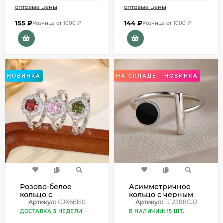
оптовые цены
оптовые цены
155
₽
144
₽
Розница от 1000 ₽
Розница от 1000 ₽
НОВИНКА
НА СКЛАДЕ | НОВИНКА
Розово-белое
Асимметричное
кольцо с
кольцо с черным
подсолнухом из
Артикул:
CJX66150
диском и
Артикул:
1J12388CJJ
фианитов CJX66150
вертикальной
ДОСТАВКА 3 НЕДЕЛИ
В НАЛИЧИИ: 15 ШТ.
линией 1J12388CJJ