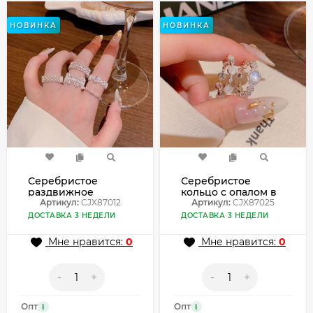
НОВИНКА
НОВИНКА
Серебристое
Серебристое
раздвижное
кольцо с опалом в
кольцо с кружевом
Артикул:
CJX87012
стиле кружево
Артикул:
CJX87025
CJX87012
CJX87025
ДОСТАВКА 3 НЕДЕЛИ
ДОСТАВКА 3 НЕДЕЛИ
Мне нравится:
0
Мне нравится:
0
-
+
-
+
Опт
Опт
i
i