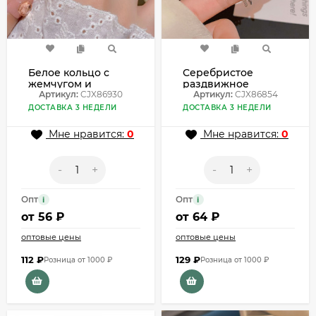
Белое кольцо с
Серебристое
жемчугом и
раздвижное
бриллиантами
Артикул:
CJX86930
кольцо с жемчугом
Артикул:
CJX86854
CJX86930
и цирконом
ДОСТАВКА 3 НЕДЕЛИ
ДОСТАВКА 3 НЕДЕЛИ
CJX86854
Мне нравится:
0
Мне нравится:
0
-
+
-
+
Опт
Опт
i
i
от
56 ₽
от
64 ₽
оптовые цены
оптовые цены
112
₽
129
₽
Розница от 1000 ₽
Розница от 1000 ₽