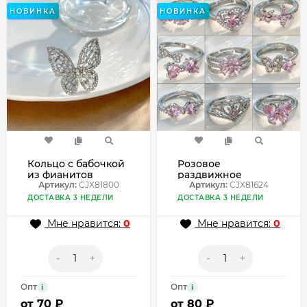
НОВИНКА
НОВИНКА
Кольцо с бабочкой
Розовое
из фианитов
раздвижное
CJX81800
Артикул:
CJX81800
кольцо с фианитом
Артикул:
CJX81624
CJX81624
ДОСТАВКА 3 НЕДЕЛИ
ДОСТАВКА 3 НЕДЕЛИ
Мне нравится:
0
Мне нравится:
0
-
+
-
+
Опт
Опт
i
i
от
70 ₽
от
80 ₽