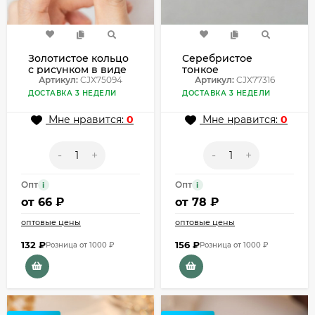
Золотистое кольцо
Серебристое
с рисунком в виде
тонкое
бесконечности
Артикул:
CJX75094
раздвижное
Артикул:
CJX77316
CJX75094
кольцо с
ДОСТАВКА 3 НЕДЕЛИ
ДОСТАВКА 3 НЕДЕЛИ
фианитами
CJX77316
Мне нравится:
0
Мне нравится:
0
-
+
-
+
Опт
Опт
i
i
от
66 ₽
от
78 ₽
оптовые цены
оптовые цены
132
₽
156
₽
Розница от 1000 ₽
Розница от 1000 ₽