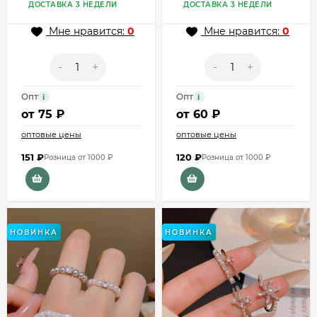
и луной CJX87430
звездой и
ДОСТАВКА 3 НЕДЕЛИ
ДОСТАВКА 3 НЕДЕЛИ
ракушкой CJX86916
Мне нравится:
0
Мне нравится:
0
-
+
-
+
Опт
Опт
i
i
от
75 ₽
от
60 ₽
оптовые цены
оптовые цены
151
₽
120
₽
Розница от 1000 ₽
Розница от 1000 ₽
НОВИНКА
НОВИНКА