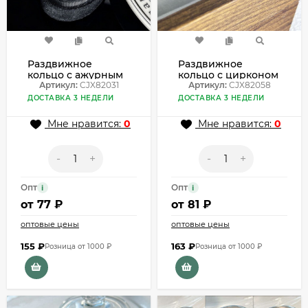
Раздвижное
Раздвижное
кольцо с ажурным
кольцо с цирконом
кружевом и
Артикул:
CJX82031
CJX82058
Артикул:
CJX82058
цирконом CJX82031
ДОСТАВКА 3 НЕДЕЛИ
ДОСТАВКА 3 НЕДЕЛИ
Мне нравится:
0
Мне нравится:
0
-
+
-
+
Опт
Опт
i
i
от
77 ₽
от
81 ₽
оптовые цены
оптовые цены
155
₽
163
₽
Розница от 1000 ₽
Розница от 1000 ₽