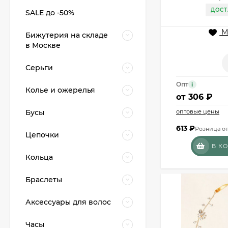
ДОСТ
SALE до -50%
М
Бижутерия на складе
в Москве
Серьги
Опт
i
Колье и ожерелья
от
306 ₽
Бусы
оптовые цены
613
₽
Розница от
Цепочки
В К
Кольца
Браслеты
Аксессуары для волос
Часы