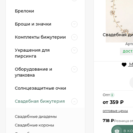
Брелоки
Броши и значки
Свадебная ди
Комплекты бижутерии
Арт
Украшения для
ДОСТ
пирсинга
М
Оборудование и
упаковка
Солнцезащитные очки
Опт
i
Свадебная бижутерия
от
359 ₽
оптовые цены
Свадебные диадемы
718
₽
Розница от
Свадебные короны
В К