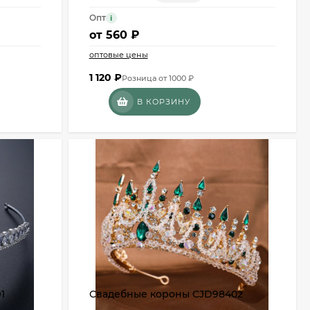
Опт
i
от
560 ₽
оптовые цены
1 120
₽
Розница от 1000 ₽
В КОРЗИНУ
1
Свадебные короны CJD98402