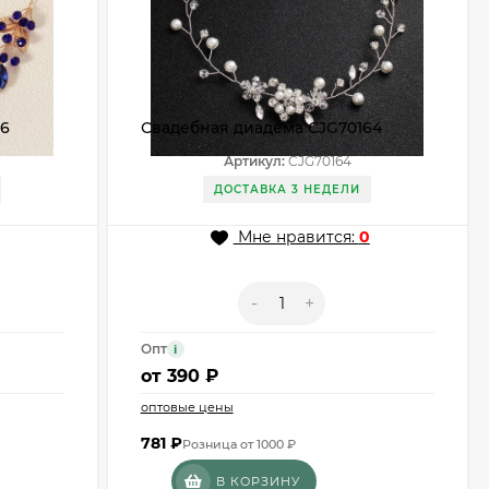
26
Свадебная диадема CJG70164
Артикул:
CJG70164
ДОСТАВКА 3 НЕДЕЛИ
Мне нравится:
0
-
+
Опт
i
от
390 ₽
оптовые цены
781
₽
Розница от 1000 ₽
В КОРЗИНУ