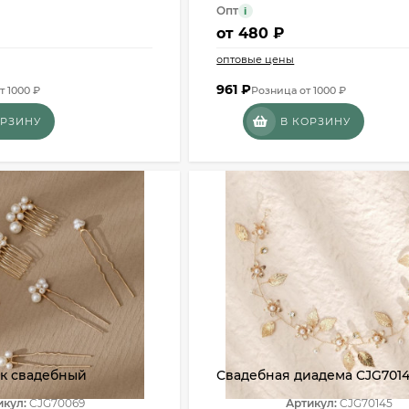
Опт
i
от
480 ₽
оптовые цены
961
₽
т 1000 ₽
Розница от 1000 ₽
ОРЗИНУ
В КОРЗИНУ
ок свадебный
Свадебная диадема CJG701
икул:
CJG70069
Артикул:
CJG70145