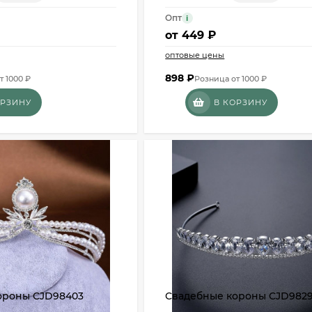
Опт
i
от
449 ₽
оптовые цены
898
₽
т 1000 ₽
Розница от 1000 ₽
ОРЗИНУ
В КОРЗИНУ
ороны CJD98403
Свадебные короны CJD9829