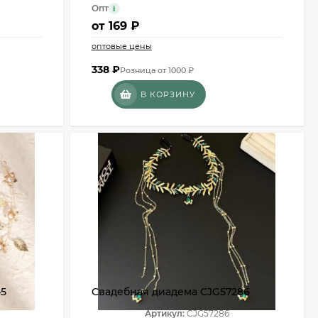
Опт
i
от
169 ₽
оптовые цены
338
₽
Розница от 1000 ₽
В КОРЗИНУ
45
Свадебная диадема CJG57286
Артикул:
CJG57286