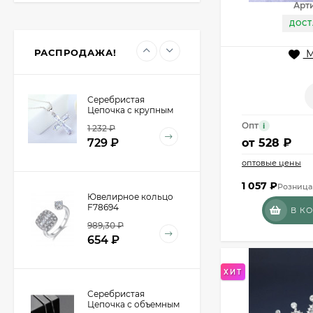
Мешочек (5*7см)
Арти
Q73952
ДОСТ
24,90
₽
19
₽
РАСПРОДАЖА!
М
Серебристая
Цепочка с крупным
крестом из
Опт
i
1 232
₽
кристаллов E47540
729
₽
от
528 ₽
оптовые цены
1 057
₽
Розница 
Ювелирное кольцо
F78694
В К
989,30
₽
654
₽
ХИТ
Серебристая
Цепочка с объемным