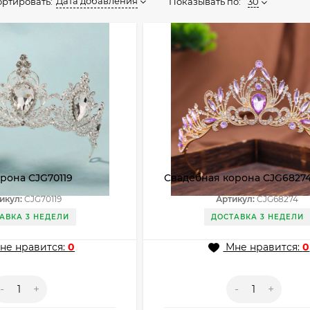
Дата добавления
Показывать по:
30
ортировать:
рона CJG70119
Свадебная корона CJG6827
икул:
CJG70119
Артикул:
CJG68274
АВКА 3 НЕДЕЛИ
ДОСТАВКА 3 НЕДЕЛИ
не нравится:
0
Мне нравится:
0
-
+
-
+