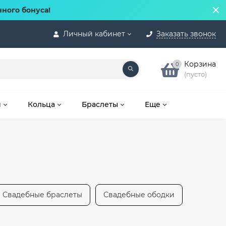
нного бонуса!
Личный кабинет
Заказать звонок
Корзина
0
(пусто)
и
Кольца
Браслеты
Еще
Свадебные браслеты
Свадебные ободки