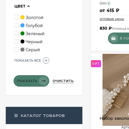
Опт
i
ЦВЕТ
от
415 ₽
Золотой
оптовые цены
Голубой
830
₽
Розница о
Зеленый
В К
Черный
Серый
ПОКАЗАТЬ ВСЕ
ХИТ
ОЧИСТИТЬ
ПОКАЗАТЬ
КАТАЛОГ ТОВАРОВ
Набор закол
CJG70069
Арт