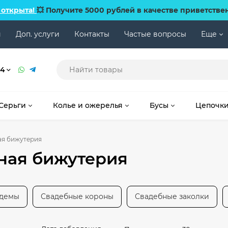
 открыта!
💥 Получите 5000 рублей в качестве приветстве
и
Доп. услуги
Контакты
Частые вопросы
Еще
74
Серьги
Колье и ожерелья
Бусы
Цепочк
ая бижутерия
ная бижутерия
адемы
Свадебные короны
Свадебные заколки