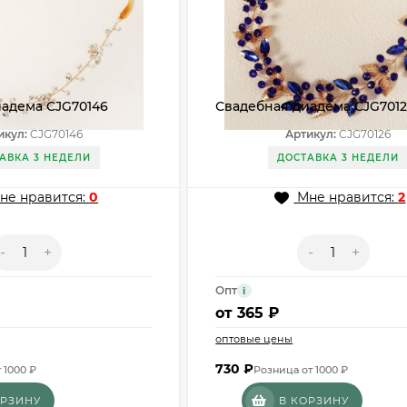
адема CJG70146
Свадебная диадема CJG701
икул:
CJG70146
Артикул:
CJG70126
АВКА 3 НЕДЕЛИ
ДОСТАВКА 3 НЕДЕЛИ
не нравится:
0
Мне нравится:
2
-
+
-
+
Опт
i
от
365 ₽
оптовые цены
730
₽
 1000 ₽
Розница от 1000 ₽
ОРЗИНУ
В КОРЗИНУ