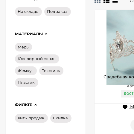
С
На складе
Под заказ
МАТЕРИАЛЫ
Медь
Ювелирный сплав
Жемчуг
Текстиль
Свадебная ко
Пластик
Арт
ДОСТ
ФИЛЬТР
М
Хиты продаж
Скидка