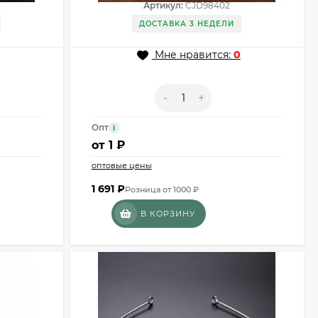
Артикул:
CJD98402
ДОСТАВКА 3 НЕДЕЛИ
Мне нравится:
0
-
+
Опт
i
от
1 ₽
оптовые цены
1 691
₽
Розница от 1000 ₽
В КОРЗИНУ