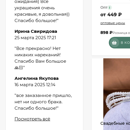
ожидания) Все
украшения очень
Опт
i
красивые, я довольная))
от
449 ₽
Спасибо большое!"
оптовые цены
Ирина Свиридова
898
₽
Розница о
25 марта 2025 17:21
В К
"Все прекрасно! Нет
Мешочек (5*7см)
никаких нареканий!
Q73882
Спасибо Вам большое
26,60
₽
🙏🏻"
19
₽
Ангелина Якупова
16 марта 2025 12:14
Мешочек (5*7см)
"все заказанное пришло,
Q73940
нет ни одного брака.
26,60
₽
Спасибо большое!"
19
₽
Посмотреть всё
Свадебные к