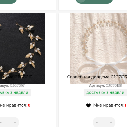
адема CJG70161
Свадебная диадема CJG701
икул:
CJG70161
Артикул:
CJG70139
АВКА 3 НЕДЕЛИ
ДОСТАВКА 3 НЕДЕЛИ
не нравится:
0
Мне нравится:
1
-
+
-
+