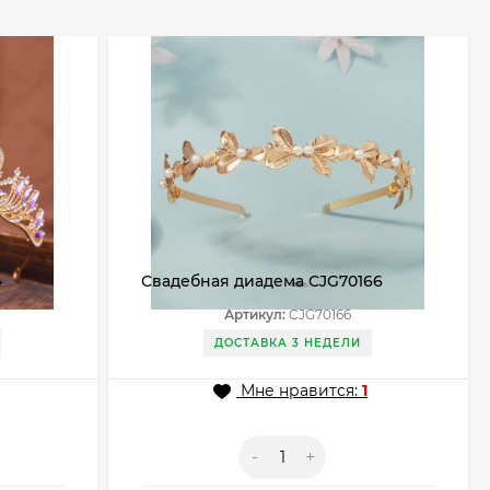
4
Свадебная диадема CJG70166
Артикул:
CJG70166
ДОСТАВКА 3 НЕДЕЛИ
Мне нравится:
1
-
+