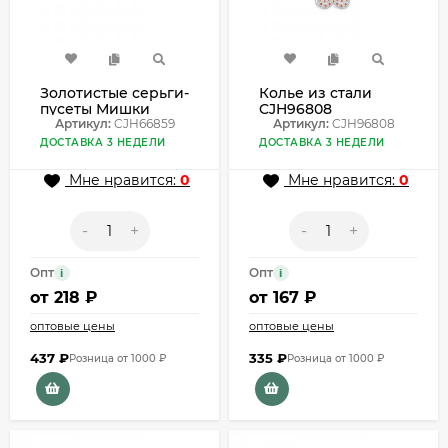
Золотистые серьги-
Колье из стали
пусеты Мишки
CJH96808
CJH66859
Артикул:
CJH66859
Артикул:
CJH96808
ДОСТАВКА 3 НЕДЕЛИ
ДОСТАВКА 3 НЕДЕЛИ
Мне нравится:
0
Мне нравится:
0
-
+
-
+
Опт
Опт
i
i
от
218 ₽
от
167 ₽
оптовые цены
оптовые цены
437
₽
335
₽
Розница от 1000 ₽
Розница от 1000 ₽