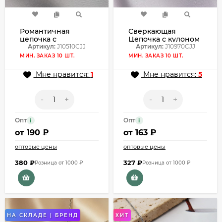
Романтичная
Сверкающая
цепочка с
Цепочка с кулоном
подвеской в виде
Артикул:
J10510CJJ
в виде мишки с
Артикул:
J10970CJJ
медведя J10510CJJ
кристаллами
МИН. ЗАКАЗ 10 ШТ.
МИН. ЗАКАЗ 10 ШТ.
J10970CJJ
Мне нравится:
1
Мне нравится:
5
-
+
-
+
Опт
Опт
i
i
от
190 ₽
от
163 ₽
оптовые цены
оптовые цены
380
₽
327
₽
Розница от 1000 ₽
Розница от 1000 ₽
НА СКЛАДЕ | БРЕНД
ХИТ