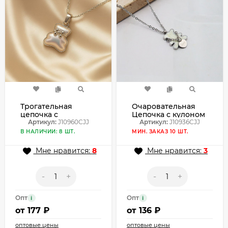
Трогательная
Очаровательная
цепочка с
Цепочка с кулоном
подвеской в виде
Артикул:
J10960CJJ
в форме мишки
Артикул:
J10936CJJ
объемного
J10936CJJ
В НАЛИЧИИ: 8 ШТ.
МИН. ЗАКАЗ 10 ШТ.
медведя J10960CJJ
Мне нравится:
8
Мне нравится:
3
-
+
-
+
Опт
Опт
i
i
от
177 ₽
от
136 ₽
оптовые цены
оптовые цены