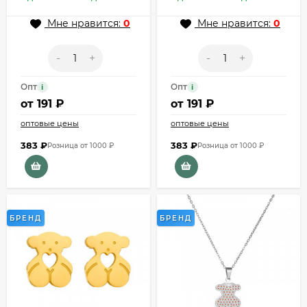
Мне нравится:
0
Мне нравится:
0
-
+
-
+
Опт
Опт
i
i
от
191 ₽
от
191 ₽
оптовые цены
оптовые цены
383
₽
383
₽
Розница от 1000 ₽
Розница от 1000 ₽
БРЕНД
БРЕНД