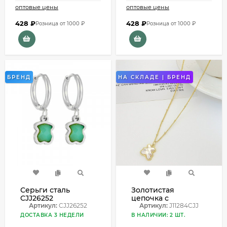
оптовые цены
оптовые цены
428
₽
428
₽
Розница от 1000 ₽
Розница от 1000 ₽
БРЕНД
НА СКЛАДЕ | БРЕНД
Серьги сталь
Золотистая
CJJ26252
цепочка с
Артикул:
CJJ26252
подвеской в форме
Артикул:
J11284CJJ
медведя с
ДОСТАВКА 3 НЕДЕЛИ
В НАЛИЧИИ: 2 ШТ.
перламутром