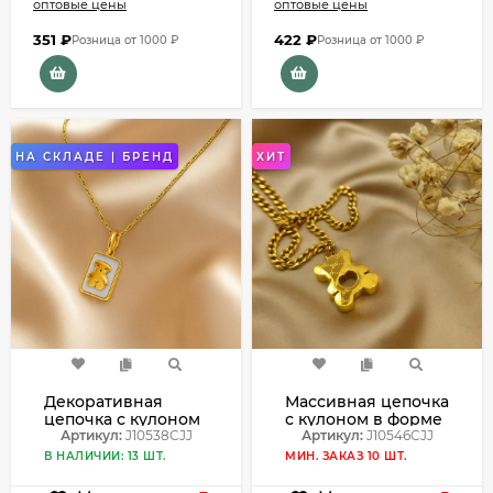
оптовые цены
оптовые цены
351
₽
422
₽
Розница от 1000 ₽
Розница от 1000 ₽
НА СКЛАДЕ | БРЕНД
ХИТ
Декоративная
Массивная цепочка
цепочка с кулоном
с кулоном в форме
в виде золотого
Артикул:
J10538CJJ
объемного
Артикул:
J10546CJJ
медведя J10538CJJ
медведя J10546CJJ
В НАЛИЧИИ: 13 ШТ.
МИН. ЗАКАЗ 10 ШТ.