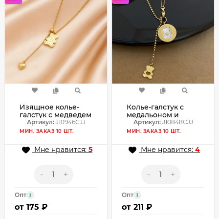
Изящное колье-
Колье-галстук с
галстук с медведем
медальоном и
и золотым сердцем
Артикул:
J10946CJJ
фигуркой медведя
Артикул:
J10848CJJ
J10946CJJ
J10848CJJ
МИН. ЗАКАЗ 10 ШТ.
МИН. ЗАКАЗ 10 ШТ.
Мне нравится:
5
Мне нравится:
4
-
+
-
+
Опт
Опт
i
i
от
175 ₽
от
211 ₽