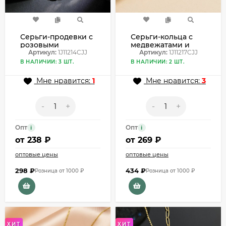
Серьги-продевки с
Серьги-кольца с
розовыми
медвежатами и
медвежатами
Артикул:
1J11214CJJ
перламутром
Артикул:
1J11217CJJ
1J11214CJJ
1J11217CJJ
В НАЛИЧИИ: 3 ШТ.
В НАЛИЧИИ: 2 ШТ.
Мне нравится:
1
Мне нравится:
3
-
+
-
+
Опт
Опт
i
i
от
238 ₽
от
269 ₽
оптовые цены
оптовые цены
298
₽
434
₽
Розница от 1000 ₽
Розница от 1000 ₽
ХИТ
ХИТ