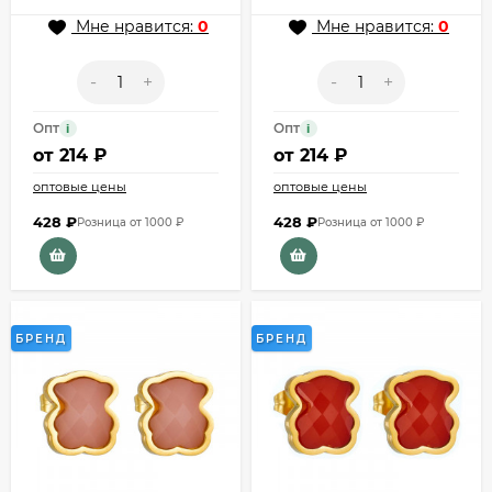
Мне нравится:
0
Мне нравится:
0
-
+
-
+
Опт
Опт
i
i
от
214 ₽
от
214 ₽
оптовые цены
оптовые цены
428
₽
428
₽
Розница от 1000 ₽
Розница от 1000 ₽
БРЕНД
БРЕНД