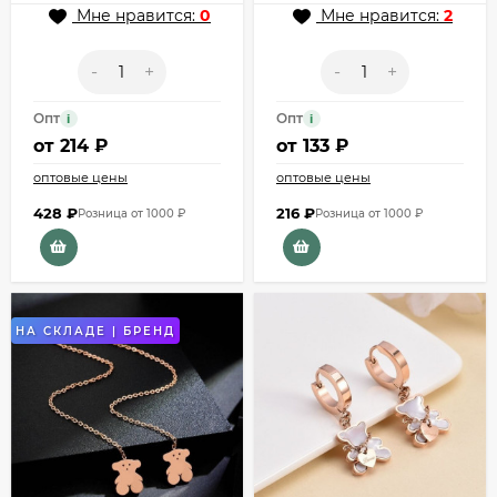
J11284CJJ
Мне нравится:
0
Мне нравится:
2
-
+
-
+
Опт
Опт
i
i
от
214 ₽
от
133 ₽
оптовые цены
оптовые цены
428
₽
216
₽
Розница от 1000 ₽
Розница от 1000 ₽
НА СКЛАДЕ | БРЕНД