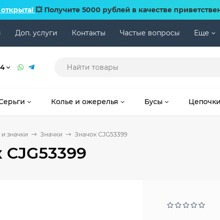
 открыта!
💥 Получите 5000 рублей в качестве приветстве
и
Доп. услуги
Контакты
Частые вопросы
Еще
74
Серьги
Колье и ожерелья
Бусы
Цепочк
и значки
Значки
Значок CJG53399
 CJG53399