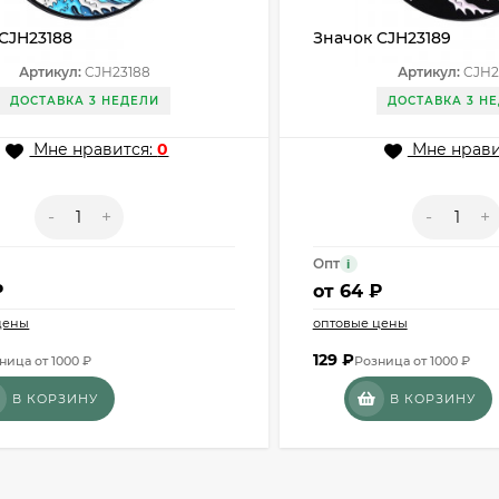
CJH23188
Значок CJH23189
Артикул:
CJH23188
Артикул:
CJH2
ДОСТАВКА 3 НЕДЕЛИ
ДОСТАВКА 3 Н
Мне нравится:
0
Мне нрави
-
+
-
+
Опт
i
₽
от
64 ₽
цены
оптовые цены
129
₽
ница от 1000 ₽
Розница от 1000 ₽
В КОРЗИНУ
В КОРЗИНУ