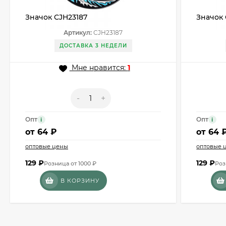
Значок CJH23187
Значок 
Артикул:
CJH23187
ДОСТАВКА 3 НЕДЕЛИ
Мне нравится:
1
-
+
Опт
Опт
i
i
от
64 ₽
от
64 
оптовые цены
оптовые 
129
₽
129
₽
Розница от 1000 ₽
Роз
В КОРЗИНУ