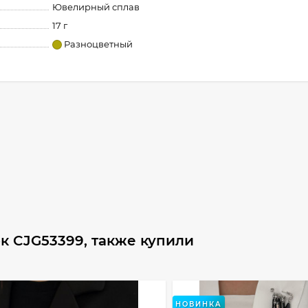
Ювелирный сплав
17 г
Разноцветный
к CJG53399, также купили
НОВИНКА