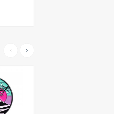
371
₽
Розница от 1000 ₽
Очки Q40353
В КОРЗИНУ
512,30
₽
339
₽
Часы мужские K32243
471,40
₽
379
₽
Ободок F21530
477
₽