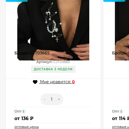
Брошь CJT03665
Брошь 
Артикул:
CJT03665
ДОСТАВКА 3 НЕДЕЛИ
Мне нравится:
0
-
+
Опт
Опт
i
i
от
136 ₽
от
114 
оптовые цены
оптовые 