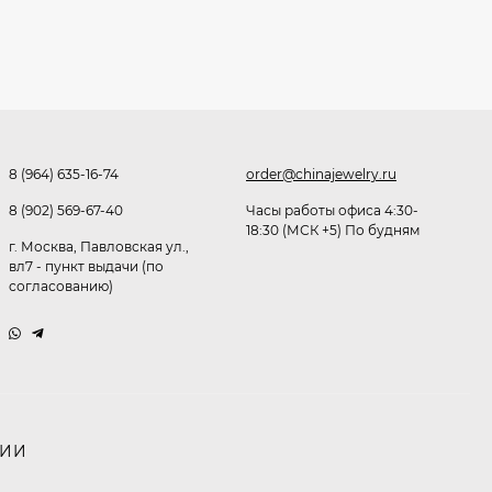
291,80
₽
253
₽
Очки K82133
8 (964) 635-16-74
order@chinajewelry.ru
255
₽
8 (902) 569-67-40
Часы работы офиса 4:30-
18:30 (МСК +5) По будням
г. Москва, Павловская ул.,
вл7 - пункт выдачи (по
Очки P96375
согласованию)
247,30
₽
199
₽
Очки K82287
НИИ
245,90
₽