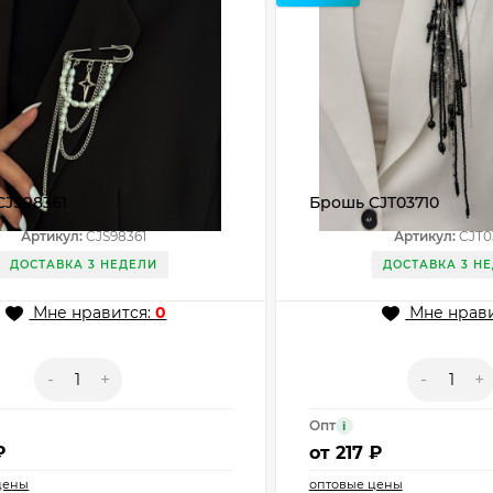
CJS98361
Брошь CJT03710
Артикул:
CJS98361
Артикул:
CJT0
ДОСТАВКА 3 НЕДЕЛИ
ДОСТАВКА 3 Н
Мне нравится:
0
Мне нрави
-
+
-
+
Опт
i
₽
от
217 ₽
цены
оптовые цены