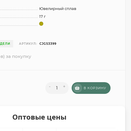
Ювелирный сплав
17 г
ЕДЕЛИ
АРТИКУЛ:
CJG53399
в) за покупку
-
+
В КОРЗИНУ
Оптовые цены