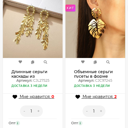
ХИТ
Длинные серьги
Объемные серьги
каскады из
пусеты в форме
золотистых
Артикул:
CJL27525
крупных бантов
Артикул:
CJC97245
дубовых листьев
CJC97245
ДОСТАВКА 3 НЕДЕЛИ
ДОСТАВКА 3 НЕДЕЛИ
CJL27525
Мне нравится:
0
Мне нравится:
2
-
+
-
+
Опт
Опт
i
i