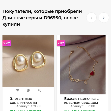
Покупатели, которые приобрели
Длинные серьги D96950, также
купили
ХИТ
ХИТ
Элегантные
Браслет цепочка с
серьги-пусеты
красным сердцем
жемчуг в оправе
Артикул:
G71381
T91988
Артикул:
T91988
G71381
ДОСТАВКА 3 НЕДЕЛИ
ДОСТАВКА 3 НЕДЕЛИ