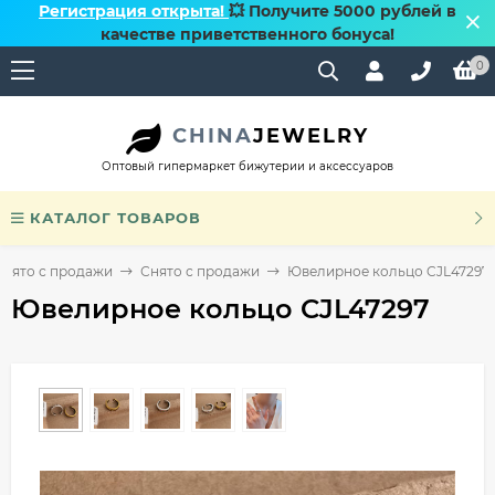
Регистрация открыта!
💥 Получите 5000 рублей в
качестве приветственного бонуса!
0
CHINA
JEWELRY
Оптовый гипермаркет бижутерии и аксессуаров
КАТАЛОГ ТОВАРОВ
Снято с продажи
Снято с продажи
Ювелирное кольцо CJL47297
Ювелирное кольцо CJL47297