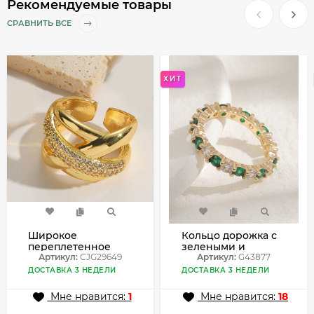
Рекомендуемые товары
СРАВНИТЬ ВСЕ
ХИТ
Широкое
Кольцо дорожка с
переплетенное
зелеными и
кольцо с
Артикул:
CJG29649
прозрачными
Артикул:
G43877
инкрустацией
фианитами G43877
ДОСТАВКА 3 НЕДЕЛИ
ДОСТАВКА 3 НЕДЕЛИ
CJG29649
Мне нравится:
1
Мне нравится:
18