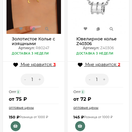
Золотистое Колье с
Ювелирное колье
изящными
Z40306
подвесками в
Артикул:
R80247
Артикул:
Z40306
форме звезд
ДОСТАВКА 3 НЕДЕЛИ
ДОСТАВКА 3 НЕДЕЛИ
R80247
Мне нравится:
3
Мне нравится:
2
-
+
-
+
Опт
Опт
i
i
от
75 ₽
от
72 ₽
оптовые цены
оптовые цены
150
₽
145
₽
Розница от 1000 ₽
Розница от 1000 ₽