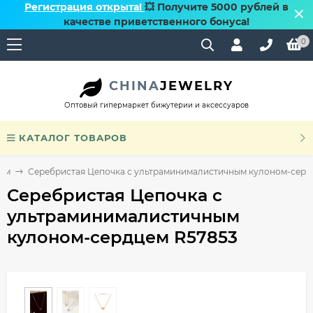
Регистрация открыта!
💥 Получите 5000 рублей в
качестве приветственного бонуса!
0
CHINA
JEWELRY
Оптовый гипермаркет бижутерии и аксессуаров
КАТАЛОГ ТОВАРОВ
ном
Серебристая Цепочка с ультраминималистичным кулоном-серд
Серебристая Цепочка с
ультраминималистичным
кулоном-сердцем R57853