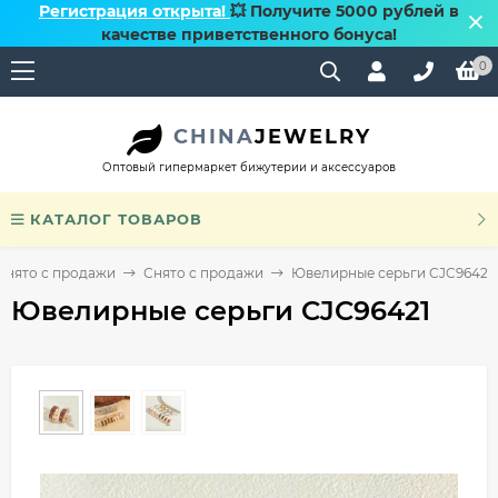
Регистрация открыта!
💥 Получите 5000 рублей в
качестве приветственного бонуса!
0
CHINA
JEWELRY
Оптовый гипермаркет бижутерии и аксессуаров
КАТАЛОГ ТОВАРОВ
Снято с продажи
Снято с продажи
Ювелирные серьги CJC96421
Ювелирные серьги CJC96421