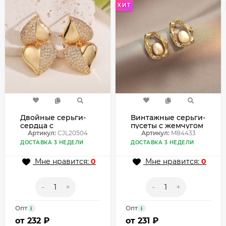
ХИТ
Двойные серьги-
Винтажные серьги-
сердца с
пусеты с жемчугом
кристаллами
Артикул:
CJL20504
в золоте M84433
Артикул:
M84433
CJL20504
ДОСТАВКА 3 НЕДЕЛИ
ДОСТАВКА 3 НЕДЕЛИ
Мне нравится:
0
Мне нравится:
0
-
+
-
+
Опт
Опт
i
i
от
232 ₽
от
231 ₽