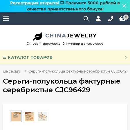
Регистрация открыта!
💥 Получите 5000 рублей в
качестве приветственного бонуса!
0
CHINA
JEWELRY
Оптовый гипермаркет бижутерии и аксессуаров
КАТАЛОГ ТОВАРОВ
ные серьги
Серьги-полукольца фактурные серебристые CJC96429
Серьги-полукольца фактурные
серебристые CJC96429