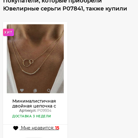
Покупатели, которые приобрели
Ювелирные серьги P07841, также купили
ХИТ
Минималистичная
двойная цепочка с
кольцом и
Артикул:
P09934
шариками P09934
ДОСТАВКА 3 НЕДЕЛИ
Мне нравится:
15