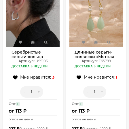
Серебристые
Длинные серьги-
серьги-кольца
подвески «Мятная
треугольной
Артикул:
U99103
капля» Z65799
Артикул:
Z65799
формы U99103
ДОСТАВКА 3 НЕДЕЛИ
ДОСТАВКА 3 НЕДЕЛИ
Мне нравится:
3
Мне нравится:
1
-
+
-
+
Опт
Опт
i
i
от
113 ₽
от
113 ₽
оптовые цены
оптовые цены
227
₽
227
₽
Розница от 1000 ₽
Розница от 1000 ₽