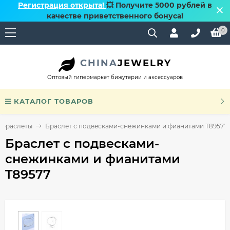
Регистрация открыта!
💥 Получите 5000 рублей в
качестве приветственного бонуса!
0
CHINA
JEWELRY
Оптовый гипермаркет бижутерии и аксессуаров
КАТАЛОГ ТОВАРОВ
 браслеты
Браслет с подвесками-снежинками и фианитами T89577
Браслет с подвесками-
снежинками и фианитами
T89577