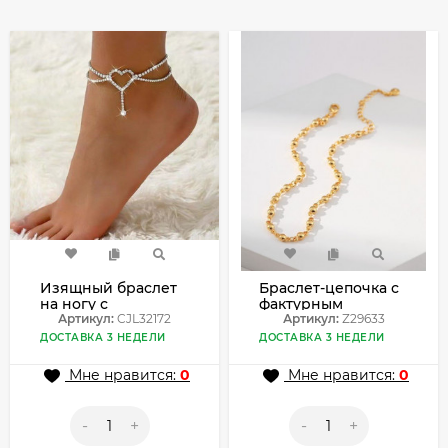
Изящный браслет
Браслет-цепочка с
на ногу с
фактурным
центральным
Артикул:
CJL32172
плетением Z29633
Артикул:
Z29633
сердцем CJL32172
ДОСТАВКА 3 НЕДЕЛИ
ДОСТАВКА 3 НЕДЕЛИ
Мне нравится:
0
Мне нравится:
0
-
+
-
+