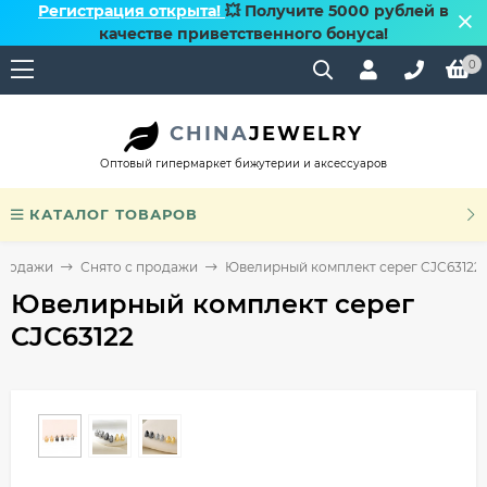
Регистрация открыта!
💥 Получите 5000 рублей в
качестве приветственного бонуса!
0
CHINA
JEWELRY
Оптовый гипермаркет бижутерии и аксессуаров
КАТАЛОГ ТОВАРОВ
продажи
Снято с продажи
Ювелирный комплект серег CJC63122
Ювелирный комплект серег
CJC63122