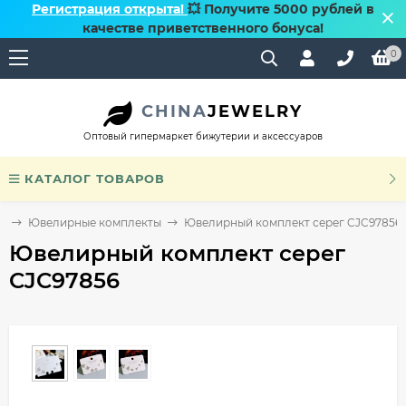
Регистрация открыта!
💥 Получите 5000 рублей в
качестве приветственного бонуса!
0
CHINA
JEWELRY
Оптовый гипермаркет бижутерии и аксессуаров
КАТАЛОГ ТОВАРОВ
и
Ювелирные комплекты
Ювелирный комплект серег CJC97856
Ювелирный комплект серег
CJC97856