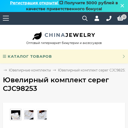
Регистрация открыта!
💥 Получите 5000 рублей в
качестве приветственного бонуса!
0
CHINA
JEWELRY
Оптовый гипермаркет бижутерии и аксессуаров
КАТАЛОГ ТОВАРОВ
и
Ювелирные комплекты
Ювелирный комплект серег CJC98253
Ювелирный комплект серег
CJC98253