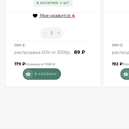
В НАЛИЧИИ: 4 ШТ.
Мне нравится:
4
-
+
Опт
Опт
i
i
89 ₽
распродажа 50% от 3000р.
распрод
179
₽
192
₽
Розница от 1000 ₽
Роз
В КОРЗИНУ