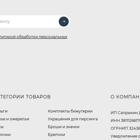
литикой обработки персональных
АТЕГОРИИ ТОВАРОВ
О КОМПА
рьги
Комплекты бижутерии
ИП Сапрыкин 
лье и ожерелья
Украшения для пирсинга
ИНН 3811126617
сы
Броши и значки
ОГРНИП 32438
почки
Брелоки
Уведомление о