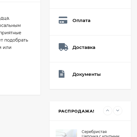
Мешочек (5*7см)
Q73882
26,60
₽
дца.
Оплата
19
₽
ерсальным
 приятные
ет подобрать
Доставка
Мешочек (5*7см)
и или
Q73940
26,60
₽
19
₽
Документы
Мешочек (5*7см)
Q73952
24,90
₽
19
₽
РАСПРОДАЖА!
Серебристая
Цепочка с крупным