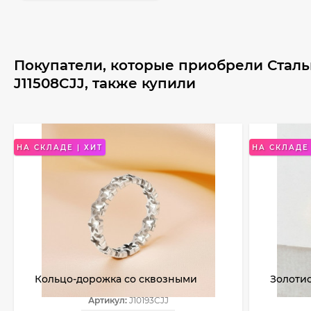
Покупатели, которые приобрели Сталь
J11508CJJ, также купили
НА СКЛАДЕ | ХИТ
НА СКЛАДЕ 
Кольцо-дорожка со сквозными
Золотис
элементами в форме звездочек
узором 
Артикул:
J10193CJJ
J10193CJJ
J10168C