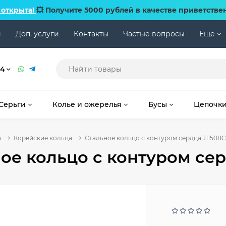
 открыта!
💥 Получите 5000 рублей в качестве приветстве
и
Доп. услуги
Контакты
Частые вопросы
Еще
74
Серьги
Колье и ожерелья
Бусы
Цепочк
а
Корейские кольца
Стальное кольцо с контуром сердца J11508C
ое кольцо с контуром сер