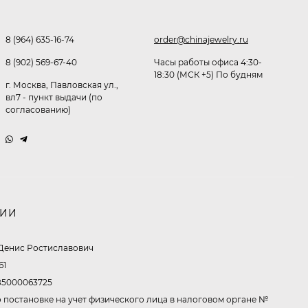
8 (964) 635-16-74
order@chinajewelry.ru
Очки P96397
8 (902) 569-67-40
Часы работы офиса 4:30-
369,10
₽
18:30 (МСК +5) По будням
260
₽
г. Москва, Павловская ул.,
вл7 - пункт выдачи (по
согласованию)
Очки P11514
321,50
₽
213
₽
НИИ
Очки K82672
Денис Ростиславович
302,60
₽
61
213
₽
5000063725
 постановке на учет физического лица в налоговом органе №