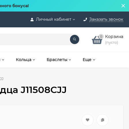
нного бонуса!
Личный кабинет
Заказать звонок
Корзина
0
(пусто)
и
Кольца
Браслеты
Еще
JJ
дца J11508CJJ