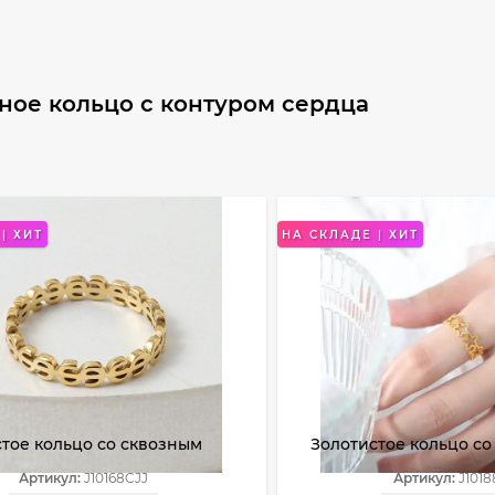
ное кольцо с контуром сердца
| ХИТ
НА СКЛАДЕ | ХИТ
тое кольцо со сквозным
Золотистое кольцо с
в виде знака доллара
звездочками по всей
Артикул:
J10168CJJ
Артикул:
J1018
JJ
J10188CJJ