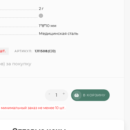
2 г
1*8*10 мм
Медицинская сталь
ШТ.
АРТИКУЛ:
1J11508(CJJ)
в) за покупку
-
+
В КОРЗИНУ
 минимальный заказ не менее 10 шт..