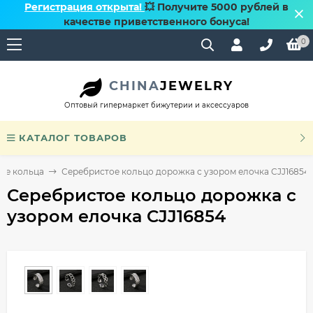
Регистрация открыта!
💥 Получите 5000 рублей в
качестве приветственного бонуса!
0
CHINA
JEWELRY
Оптовый гипермаркет бижутерии и аксессуаров
КАТАЛОГ ТОВАРОВ
ые кольца
Серебристое кольцо дорожка с узором елочка CJJ16854
Серебристое кольцо дорожка с
узором елочка CJJ16854