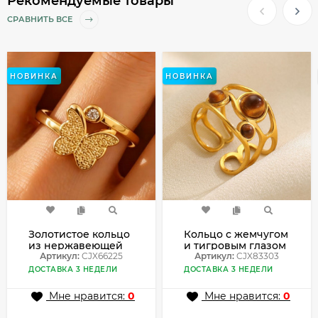
Рекомендуемые товары
СРАВНИТЬ ВСЕ
НОВИНКА
НОВИНКА
Золотистое кольцо
Кольцо с жемчугом
из нержавеющей
и тигровым глазом
стали с бабочкой
Артикул:
CJX66225
в виде овала
Артикул:
CJX83303
CJX66225
CJX83303
ДОСТАВКА 3 НЕДЕЛИ
ДОСТАВКА 3 НЕДЕЛИ
Мне нравится:
0
Мне нравится:
0