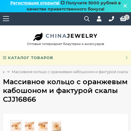
Регистрация открыта!
💥 Получите 5000 рублей в
качестве приветственного бонуса!
0
CHINA
JEWELRY
Оптовый гипермаркет бижутерии и аксессуаров
КАТАЛОГ ТОВАРОВ
ьца
Массивное кольцо с оранжевым кабошоном и фактурой скалы C
Массивное кольцо с оранжевым
кабошоном и фактурой скалы
CJJ16866