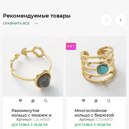
Рекомендуемые товары
СРАВНИТЬ ВСЕ
ХИТ
Разомкнутое
Многослойное
кольцо с якорем и
кольцо с бирюзой
круглым камнем
Артикул:
CJL46933
и золотыми
Артикул:
CJL46972
CJL46933
бусинами CJL46972
ДОСТАВКА 3 НЕДЕЛИ
ДОСТАВКА 3 НЕДЕЛИ