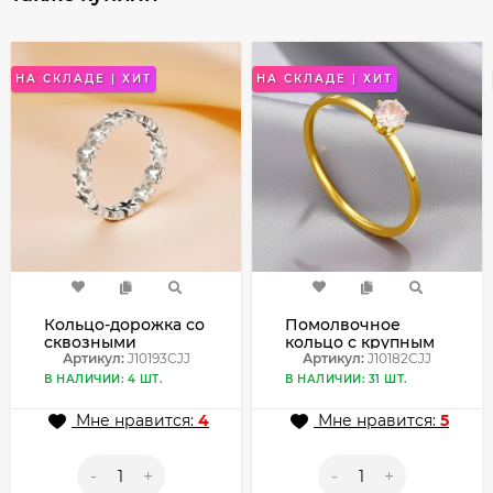
НА СКЛАДЕ | ХИТ
НА СКЛАДЕ | ХИТ
Кольцо-дорожка со
Помолвочное
сквозными
кольцо с крупным
элементами в
Артикул:
J10193CJJ
фианитом в
Артикул:
J10182CJJ
форме звездочек
золотистой оправе
В НАЛИЧИИ: 4 ШТ.
В НАЛИЧИИ: 31 ШТ.
J10193CJJ
J10182CJJ
Мне нравится:
4
Мне нравится:
5
-
+
-
+