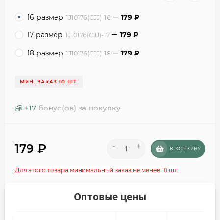
16 размер
179
₽
1J10176(CJJ)-16
17 размер
179
₽
1J10176(CJJ)-17
18 размер
179
₽
1J10176(CJJ)-18
МИН. ЗАКАЗ 10 ШТ.
+
17
бонус(ов) за покупку
179
₽
-
+
В КОРЗИНУ
Для этого товара минимальный заказ не менее 10 шт..
Оптовые цены