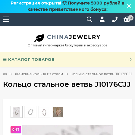
Регистрация открыта!
💥 Получите 5000 рублей в
качестве приветственного бонуса!
0
CHINA
JEWELRY
Оптовый гипермаркет бижутерии и аксессуаров
КАТАЛОГ ТОВАРОВ
вная
Женские кольца из стали
Кольцо стальное ветвь J10176CJJ
Кольцо стальное ветвь J10176CJJ
ХИТ