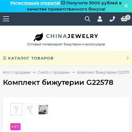
Регистрация открыта!
💥 Получите 5000 рублей в
качестве приветственного бонуса!
0
CHINA
JEWELRY
Оптовый гипермаркет бижутерии и аксессуаров
КАТАЛОГ ТОВАРОВ
Снято с продажи
Снято с продажи
Комплект бижутерии G22578
Комплект бижутерии G22578
ХИТ