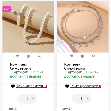
ХИТ
Комплект
Комплект
бижутерии
бижутерии
CJJ30938
Артикул:
CJJ30938
CJH54696
Артикул:
CJH54696
ДОСТАВКА 3 НЕДЕЛИ
ДОСТАВКА 3 НЕДЕЛИ
Мне нравится:
0
Мне нравится:
0
-
+
-
+
Опт
Опт
i
i