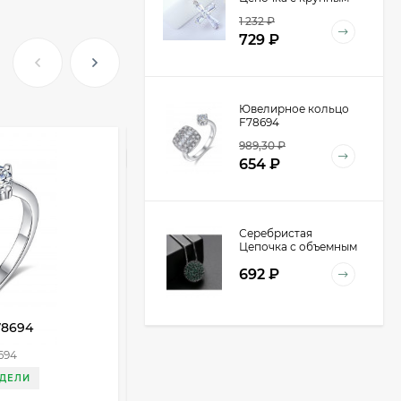
крестом из
1 232
₽
кристаллов E47540
729
₽
Ювелирное кольцо
F78694
989,30
₽
ХИТ
654
₽
Серебристая
Цепочка с объемным
кулоном-шаром
692
₽
D98940
78694
Двойная золотистая цепочка с
подвесками в форме бабочек
694
Артикул:
S66927
Очки P30355
S66927
ЕДЕЛИ
ДОСТАВКА 3 НЕДЕЛИ
590
₽