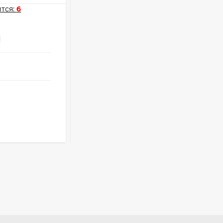
391
₽
тся:
6
Мне нравится:
0
-
+
Очки Q40353
Опт
i
512,30
₽
от
61 ₽
339
₽
оптовые цены
122
₽
Розница от 1000 ₽
Часы мужские K32243
В КОРЗИНУ
471,40
₽
379
₽
Ободок F21530
477
₽