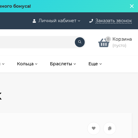
нного бонуса!
Личный кабинет
Заказать звонок
Корзина
0
(пусто)
и
Кольца
Браслеты
Еще
K