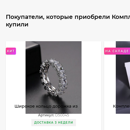
Покупатели, которые приобрели Комп
купили
ХИТ
НА СКЛАДЕ 
Широкое кольцо дорожка из
Компле
крупных прозрачных кристаллов
Артикул:
D50045
D50045
ДОСТАВКА 3 НЕДЕЛИ