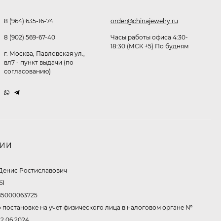
8 (964) 635-16-74
order@chinajewelry.ru
Очки P96397
8 (902) 569-67-40
Часы работы офиса 4:30-
18:30 (МСК +5) По будням
369,10
₽
г. Москва, Павловская ул.,
260
₽
вл7 - пункт выдачи (по
согласованию)
Очки P11514
321,50
₽
213
₽
НИИ
Очки K82672
Денис Ростиславович
61
302,60
₽
5000063725
213
₽
 постановке на учет физического лица в налоговом органе №
12.06.2024