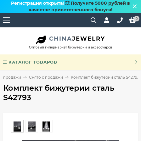
Регистрация открыта!
💥 Получите 5000 рублей в
качестве приветственного бонуса!
0
CHINA
JEWELRY
Оптовый гипермаркет бижутерии и аксессуаров
КАТАЛОГ ТОВАРОВ
 с продажи
Снято с продажи
Комплект бижутерии сталь S42793
Комплект бижутерии сталь
S42793