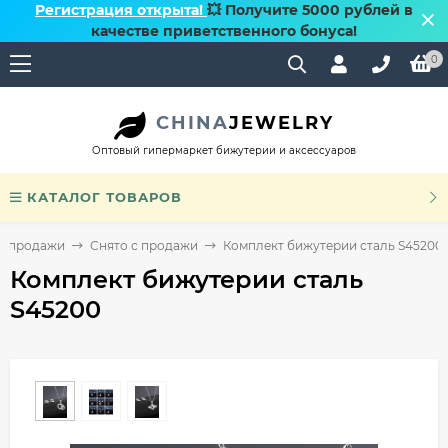
Регистрация открыта!
💥 Получите 5000 рублей в
качестве приветственного бонуса!
0
CHINA
JEWELRY
Оптовый гипермаркет бижутерии и аксессуаров
КАТАЛОГ ТОВАРОВ
 с продажи
Снято с продажи
Комплект бижутерии сталь S45200
Комплект бижутерии сталь
S45200