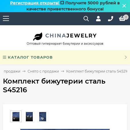
Регистрация открыта!
💥 Получите 5000 рублей в
качестве приветственного бонуса!
0
CHINA
JEWELRY
Оптовый гипермаркет бижутерии и аксессуаров
КАТАЛОГ ТОВАРОВ
 с продажи
Снято с продажи
Комплект бижутерии сталь S45216
Комплект бижутерии сталь
S45216