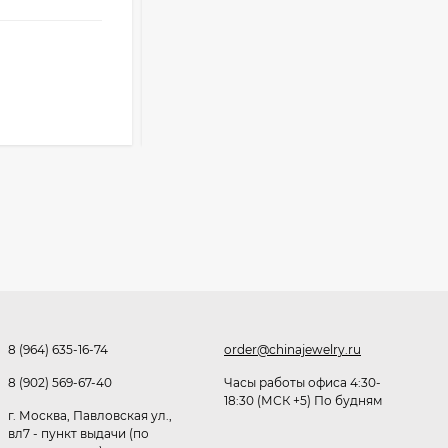
от
46 ₽
оптовые цены
Очки Q40353
92
₽
Розница от 1000 ₽
512,30
₽
339
₽
В КОРЗИНУ
Часы мужские K32243
471,40
₽
379
₽
Ободок F21530
8 (964) 635-16-74
order@chinajewelry.ru
477
₽
8 (902) 569-67-40
Часы работы офиса 4:30-
18:30 (МСК +5) По будням
г. Москва, Павловская ул.,
вл7 - пункт выдачи (по