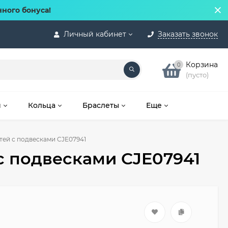
нного бонуса!
Личный кабинет
Заказать звонок
Корзина
0
(пусто)
и
Кольца
Браслеты
Еще
тей с подвесками CJE07941
с подвесками CJE07941