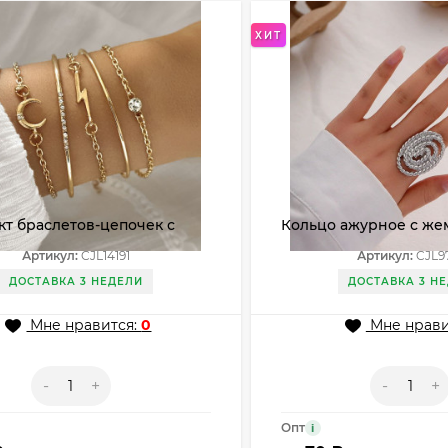
ХИТ
т браслетов-цепочек с
Кольцо ажурное с же
й символикой CJL14191
центре CJL97523
Артикул:
CJL14191
Артикул:
CJL9
ДОСТАВКА 3 НЕДЕЛИ
ДОСТАВКА 3 Н
Мне нравится:
0
Мне нрави
-
+
-
+
Опт
i