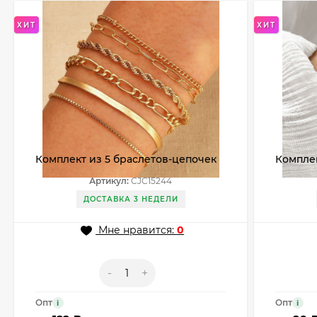
ХИТ
ХИТ
Комплект из 5 браслетов-цепочек
Комплек
и нитей CJC15244
небесно
Артикул:
CJC15244
ДОСТАВКА 3 НЕДЕЛИ
Мне нравится:
0
-
+
Опт
Опт
i
i