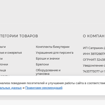
АТЕГОРИИ ТОВАРОВ
О КОМПА
рьги
Комплекты бижутерии
ИП Сапрыкин 
лье и ожерелья
Украшения для пирсинга
ИНН 3811126617
сы
Броши и значки
ОГРНИП 32438
почки
Брелоки
Уведомление о
льца
Оборудование и
7435773077 от 
упаковка
аслеты
Свадебная бижутерия
сессуары для волос
нализа поведения посетителей и улучшения работы сайта в соответстви
© 2026
Модная бижутерия
нальных данных
ручные часы
и
Правилами рекомендаций
.