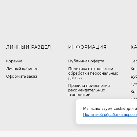
ЛИЧНЫЙ РАЗДЕЛ
ИНФОРМАЦИЯ
К
Корзина
Публичная оферта
Се
Личный кабинет
​Политика в отношении
Ко
обработки персональных
Оформить заказ
Бу
данных
Це
Правила применения
рекомендательных
Ко
технологий
Бр
Ак
Мы используем cookie для а
Политикой обработки персо
На