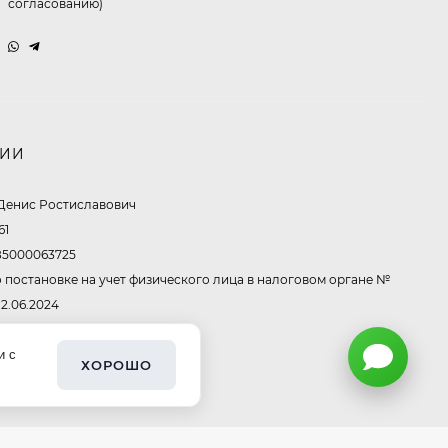
согласованию)
Очки P96397
369,10
₽
260
₽
Очки P11514
НИИ
321,50
₽
Денис Ростиславович
213
₽
61
5000063725
 постановке на учет физического лица в налоговом органе №
Очки K82672
12.06.2024
302,60
₽
213
₽
и с
ХОРОШО
Очки P38980