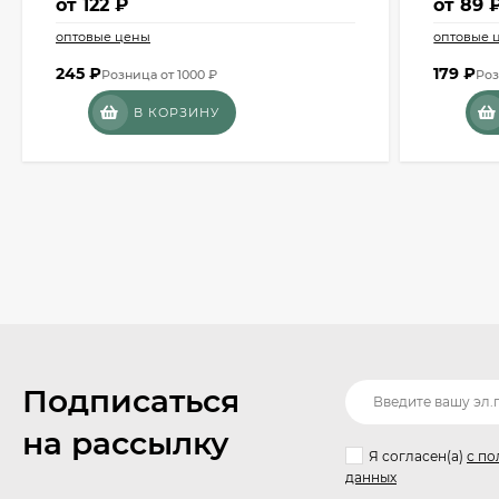
от
122 ₽
от
89 
оптовые цены
оптовые 
245
₽
179
₽
Розница от 1000 ₽
Роз
В КОРЗИНУ
Подписаться
на рассылку
Я согласен(a)
с по
данных