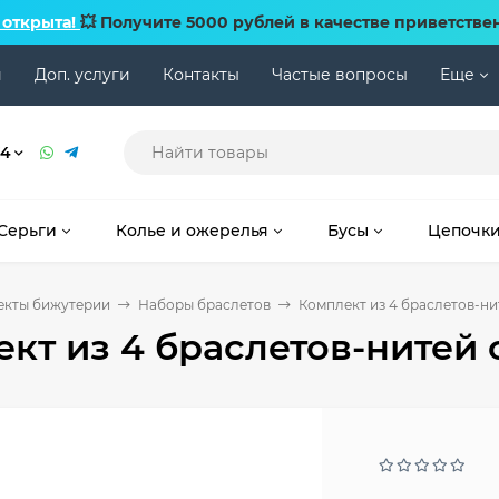
 открыта!
💥 Получите 5000 рублей в качестве приветстве
и
Доп. услуги
Контакты
Частые вопросы
Еще
74
Серьги
Колье и ожерелья
Бусы
Цепочк
екты бижутерии
Наборы браслетов
Комплект из 4 браслетов-ни
кт из 4 браслетов-нитей 