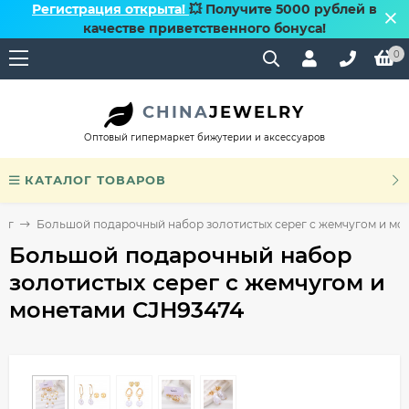
Регистрация открыта!
💥 Получите 5000 рублей в
качестве приветственного бонуса!
0
CHINA
JEWELRY
Оптовый гипермаркет бижутерии и аксессуаров
КАТАЛОГ ТОВАРОВ
рег
Большой подарочный набор золотистых серег с жемчугом и мо
Большой подарочный набор
золотистых серег с жемчугом и
монетами CJH93474