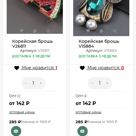
Корейская брошь
Корейская брошь
V26811
V15884
Артикул:
V26811
Артикул:
V15884
ДОСТАВКА 3 НЕДЕЛИ
ДОСТАВКА 3 НЕДЕЛИ
Мне нравится:
1
Мне нравится:
0
-
+
-
+
Опт
Опт
i
i
от
142 ₽
от
142 ₽
оптовые цены
оптовые цены
285
₽
285
₽
Розница от 1000 ₽
Розница от 1000 ₽