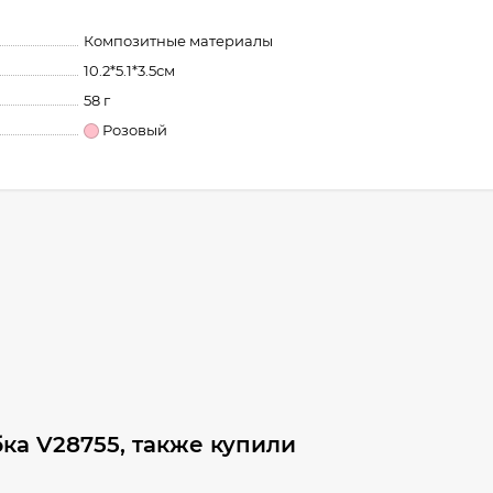
Композитные материалы
10.2*5.1*3.5см
58 г
Розовый
ка V28755, также купили