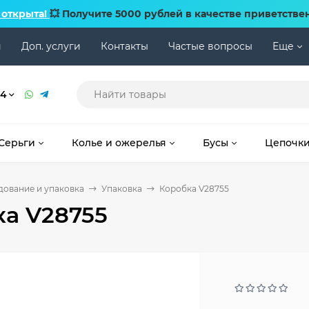
 открыта!
💥 Получите 5000 рублей в качестве приветстве
и
Доп. услуги
Контакты
Частые вопросы
Еще
74
Серьги
Колье и ожерелья
Бусы
Цепочк
ование и упаковка
Упаковка
Коробка V28755
а V28755