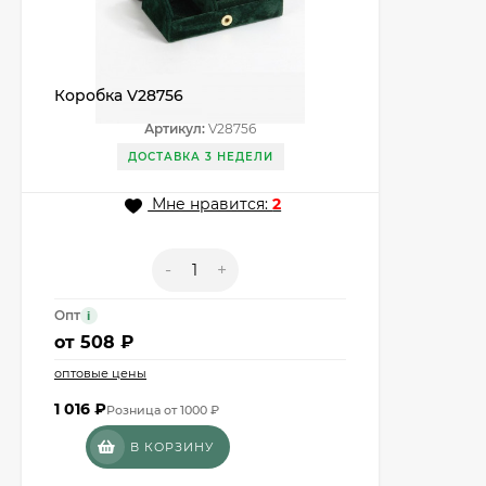
Коробка V28756
Артикул:
V28756
ДОСТАВКА 3 НЕДЕЛИ
Мне нравится:
2
-
+
Опт
i
от
508 ₽
оптовые цены
1 016
₽
Розница от 1000 ₽
В КОРЗИНУ