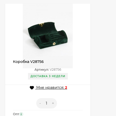
Коробка V28756
Артикул:
V28756
ДОСТАВКА 3 НЕДЕЛИ
Мне нравится:
2
-
+
Опт
i