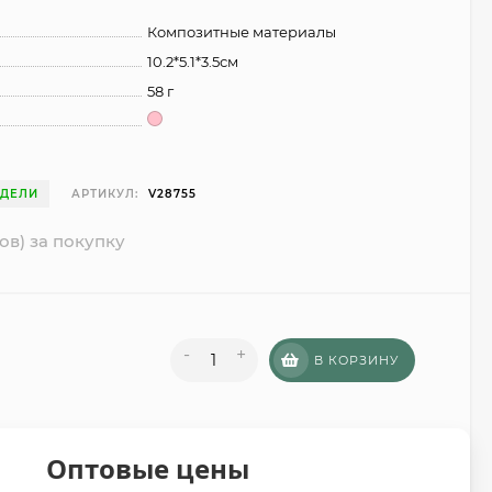
Композитные материалы
10.2*5.1*3.5см
58 г
ЕДЕЛИ
АРТИКУЛ:
V28755
ов) за покупку
-
+
В КОРЗИНУ
Оптовые цены