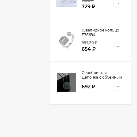
1 232
₽
кристаллов E47540
729
₽
Ювелирное кольцо
F78694
989,30
₽
654
₽
Серебристая
Цепочка с объемным
кулоном-шаром
692
₽
D98940
Очки P30355
590
₽
391
₽