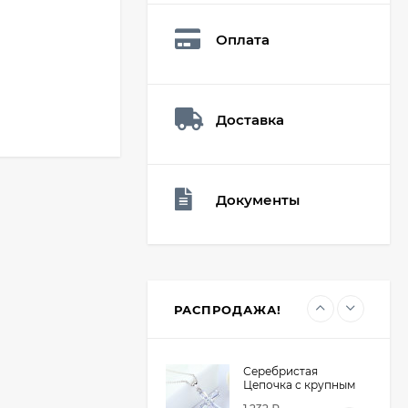
Q73882
26,60
₽
Оплата
19
₽
Доставка
Мешочек (5*7см)
Q73940
26,60
₽
19
₽
Документы
Мешочек (5*7см)
Q73952
24,90
₽
19
₽
РАСПРОДАЖА!
Серебристая
Цепочка с крупным
крестом из