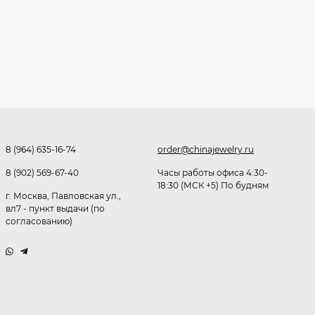
Очки P38980
291,80
₽
253
₽
Очки K82133
255
₽
8 (964) 635-16-74
order@chinajewelry.ru
8 (902) 569-67-40
Часы работы офиса 4:30-
18:30 (МСК +5) По будням
г. Москва, Павловская ул.,
Очки P96375
вл7 - пункт выдачи (по
согласованию)
247,30
₽
199
₽
Очки K82287