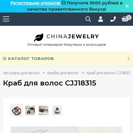
Регистрация открыта!
💥 Получите 5000 рублей в
качестве приветственного бонуса!
0
CHINA
JEWELRY
Оптовый гипермаркет бижутерии и аксессуаров
КАТАЛОГ ТОВАРОВ
ксессуары для волос
Крабы для волос
Краб для волос CJJ18315
Краб для волос CJJ18315