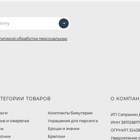
литикой обработки персональных
АТЕГОРИИ ТОВАРОВ
О КОМПА
рьги
Комплекты бижутерии
ИП Сапрыкин 
лье и ожерелья
Украшения для пирсинга
ИНН 3811126617
сы
Броши и значки
ОГРНИП 32438
почки
Брелоки
Уведомление о