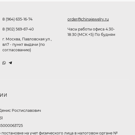
Очки P38980
291,80
₽
8 (964) 635-16-74
order@chinajewelry.ru
253
₽
8 (902) 569-67-40
Часы работы офиса 4:30-
18:30 (МСК +5) По будням
г. Москва, Павловская ул.,
Очки K82133
вл7 - пункт выдачи (по
согласованию)
255
₽
Очки P96375
НИИ
247,30
₽
199
₽
Денис Ростиславович
61
5000063725
Очки K82287
 постановке на учет физического лица в налоговом органе №