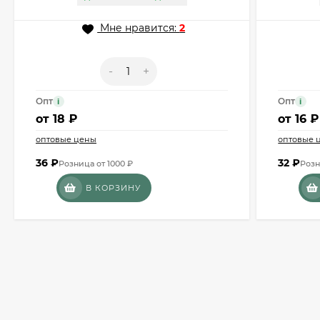
Мне нравится:
2
-
+
Опт
Опт
i
i
от
18 ₽
от
16 ₽
оптовые цены
оптовые 
36
₽
32
₽
Розница от 1000 ₽
Розн
В КОРЗИНУ