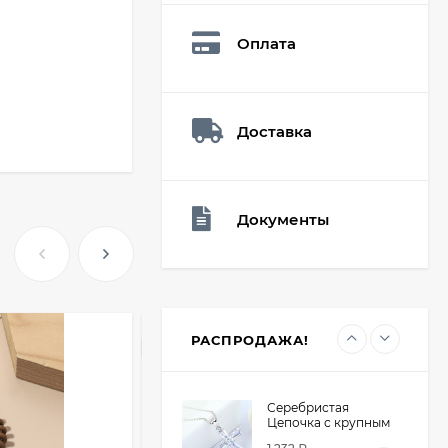
Q73882
26,60
₽
Оплата
19
₽
Доставка
Мешочек (5*7см)
Q73940
26,60
₽
19
₽
Документы
Мешочек (5*7см)
Q73952
24,90
₽
19
₽
РАСПРОДАЖА!
ХИТ
Серебристая
Цепочка с крупным
крестом из