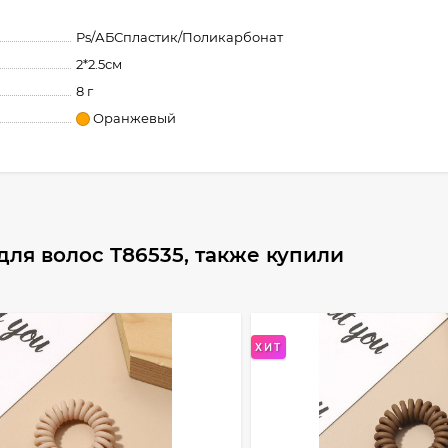
Ps/АБСпластик/Поликарбонат
2*2.5см
8 г
Оранжевый
ля волос T86535, также купили
ХИТ