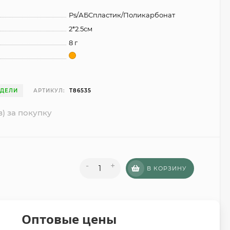
Ps/АБСпластик/Поликарбонат
2*2.5см
8 г
ЕДЕЛИ
АРТИКУЛ:
T86535
в) за покупку
-
+
В КОРЗИНУ
Оптовые цены