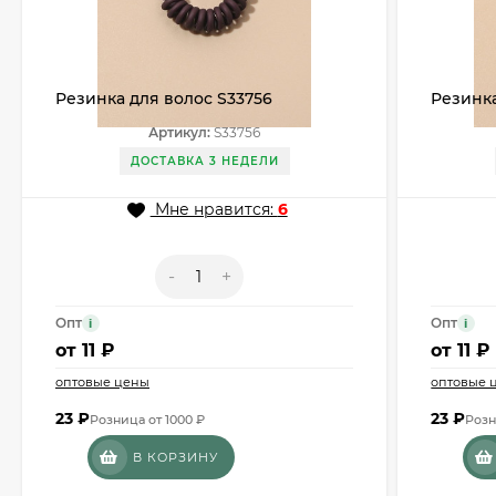
Резинка для волос S33756
Резинка
Артикул:
S33756
ДОСТАВКА 3 НЕДЕЛИ
Мне нравится:
6
-
+
Опт
Опт
i
i
от
11 ₽
от
11 ₽
оптовые цены
оптовые 
23
₽
23
₽
Розница от 1000 ₽
Розн
В КОРЗИНУ