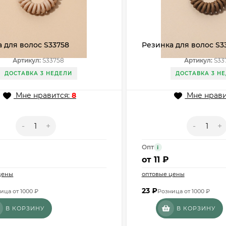
 для волос S33758
Резинка для волос S3
Артикул:
S33758
Артикул:
S33
ДОСТАВКА 3 НЕДЕЛИ
ДОСТАВКА 3 Н
Мне нравится:
8
Мне нрави
-
+
-
+
Опт
i
от
11 ₽
цены
оптовые цены
23
₽
ица от 1000 ₽
Розница от 1000 ₽
В КОРЗИНУ
В КОРЗИНУ