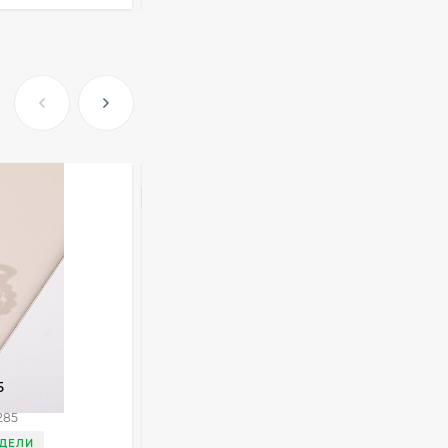
Очки Q40353
512,30
₽
339
₽
ХИТ
Часы мужские K32243
471,40
₽
379
₽
Ободок F21530
5
Краб для волос T69288
477
₽
285
Артикул:
T69288
ЕДЕЛИ
ДОСТАВКА 3 НЕДЕЛИ