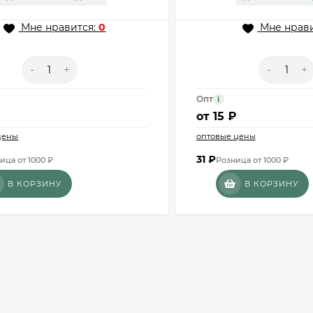
Мне нравится:
0
Мне нрави
-
+
-
+
Опт
i
от
15 ₽
цены
оптовые цены
31
₽
ица от 1000 ₽
Розница от 1000 ₽
В КОРЗИНУ
В КОРЗИНУ