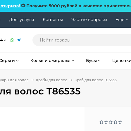
 открыта!
💥 Получите 5000 рублей в качестве приветстве
и
Доп. услуги
Контакты
Частые вопросы
Еще
74
Серьги
Колье и ожерелья
Бусы
Цепочк
уары для волос
Крабы для волос
Краб для волос T86535
ля волос T86535