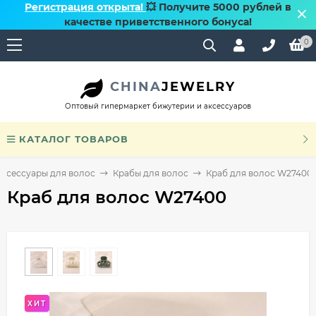
Регистрация открыта!
💥 Получите 5000 рублей в
качестве приветственного бонуса!
0
CHINA
JEWELRY
Оптовый гипермаркет бижутерии и аксессуаров
КАТАЛОГ ТОВАРОВ
Аксессуары для волос
Крабы для волос
Краб для волос W27400
Краб для волос W27400
ХИТ