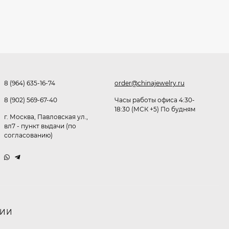
Очки Q40353
512,30
₽
316,50
₽
8 (964) 635-16-74
order@chinajewelry.ru
Часы мужские K32243
8 (902) 569-67-40
Часы работы офиса 4:30-
18:30 (МСК +5) По будням
471,40
₽
г. Москва, Павловская ул.,
353,50
₽
вл7 - пункт выдачи (по
согласованию)
Ободок F21530
466,40
₽
445,20
₽
НИИ