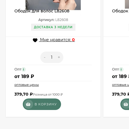
Ободок для волос L82608
Ободок 
Артикул:
L82608
ДОСТАВКА 3 НЕДЕЛИ
Мне нравится:
0
-
+
Опт
Опт
i
i
от
189 ₽
от
189
оптовые цены
оптовые 
379,70
₽
379,70
Розница от 1000 ₽
В КОРЗИНУ