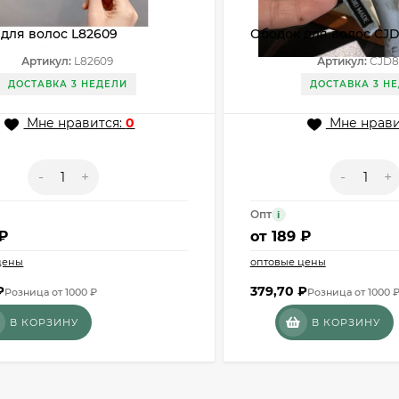
для волос L82609
Ободок для волос CJD
Артикул:
L82609
Артикул:
CJD8
ДОСТАВКА 3 НЕДЕЛИ
ДОСТАВКА 3 Н
Мне нравится:
0
Мне нрави
-
+
-
+
Опт
i
 ₽
от
189 ₽
цены
оптовые цены
₽
379,70
₽
Розница от 1000 ₽
Розница от 1000 
В КОРЗИНУ
В КОРЗИНУ