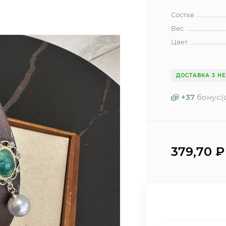
Состав
Вес
Цвет
ДОСТАВКА 3 Н
+
37
бонус(
379,70
₽