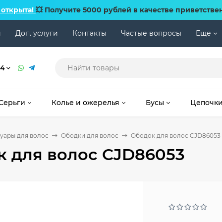
 открыта!
💥 Получите 5000 рублей в качестве приветстве
и
Доп. услуги
Контакты
Частые вопросы
Еще
74
Серьги
Колье и ожерелья
Бусы
Цепочк
уары для волос
Ободки для волос
Ободок для волос CJD86053
 для волос CJD86053