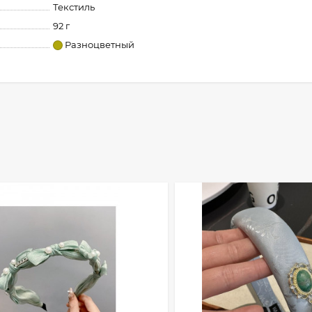
Текстиль
92 г
Разноцветный