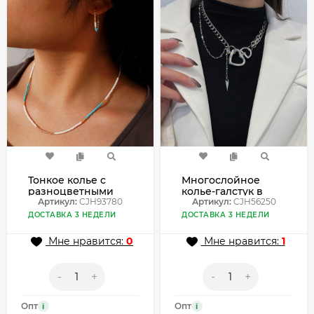
Тонкое колье с
Многослойное
разноцветными
колье-галстук в
вставками и
Артикул:
CJH93780
стиле гранж
Артикул:
CJH56250
золотистыми
CJH56250
ДОСТАВКА 3 НЕДЕЛИ
ДОСТАВКА 3 НЕДЕЛИ
элементами
CJH93780
Мне нравится:
0
Мне нравится:
1
-
+
-
+
Опт
Опт
i
i