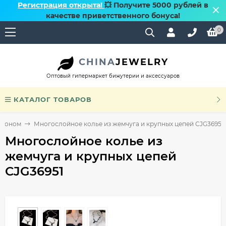
Регистрация открыта!
💥 Получите 5000 рублей в
качестве приветственного бонуса!
0
CHINA
JEWELRY
Оптовый гипермаркет бижутерии и аксессуаров
КАТАЛОГ ТОВАРОВ
улоном
Многослойное колье из жемчуга и крупных цепей CJG36951
Многослойное колье из
жемчуга и крупных цепей
CJG36951