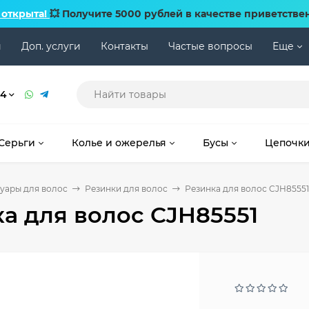
 открыта!
💥 Получите 5000 рублей в качестве приветстве
и
Доп. услуги
Контакты
Частые вопросы
Еще
74
Серьги
Колье и ожерелья
Бусы
Цепочк
уары для волос
Резинки для волос
Резинка для волос CJH85551
а для волос CJH85551