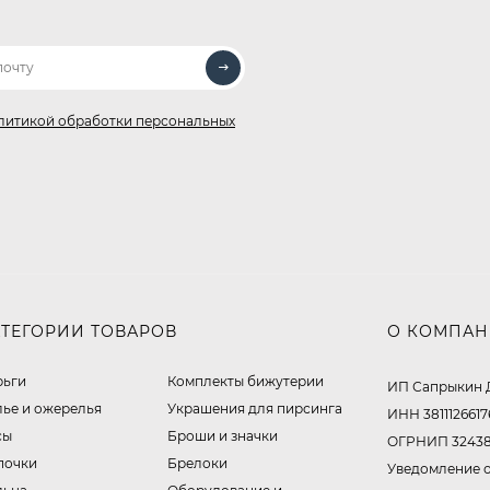
литикой обработки персональных
АТЕГОРИИ ТОВАРОВ
О КОМПА
рьги
Комплекты бижутерии
ИП Сапрыкин 
лье и ожерелья
Украшения для пирсинга
ИНН 3811126617
сы
Броши и значки
ОГРНИП 32438
почки
Брелоки
Уведомление о