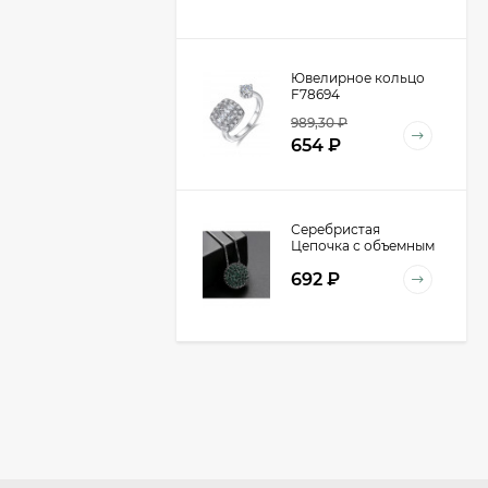
Ювелирное кольцо
F78694
989,30
₽
654
₽
Серебристая
Цепочка с объемным
кулоном-шаром
692
₽
D98940
Очки P30355
590
₽
391
₽