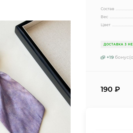
Состав
Вес
Цвет
ДОСТАВКА 3 Н
+
19
бонус(о
190
₽