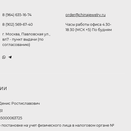
Очки Q40353
8 (964) 635-16-74
order@chinajewelry.ru
512,30
₽
8 (902) 569-67-40
Часы работы офиса 4:30-
339
₽
18:30 (МСК +5) По будням
г. Москва, Павловская ул.,
вл7 - пункт выдачи (по
согласованию)
Часы мужские K32243
471,40
₽
379
₽
НИИ
Ободок F21530
Денис Ростиславович
477
₽
61
5000063725
 постановке на учет физического лица в налоговом органе №