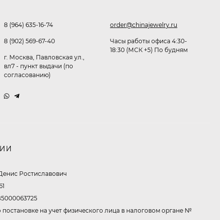
Очки Q40353
8 (964) 635-16-74
order@chinajewelry.ru
512,30
₽
8 (902) 569-67-40
Часы работы офиса 4:30-
339
₽
18:30 (МСК +5) По будням
г. Москва, Павловская ул.,
вл7 - пункт выдачи (по
согласованию)
Часы мужские K32243
471,40
₽
379
₽
НИИ
Ободок F21530
Денис Ростиславович
477
₽
61
5000063725
 постановке на учет физического лица в налоговом органе №