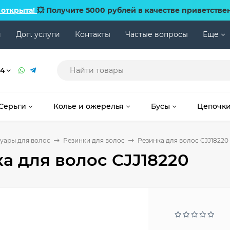
 открыта!
💥 Получите 5000 рублей в качестве приветстве
и
Доп. услуги
Контакты
Частые вопросы
Еще
74
Серьги
Колье и ожерелья
Бусы
Цепочк
уары для волос
Резинки для волос
Резинка для волос CJJ18220
а для волос CJJ18220