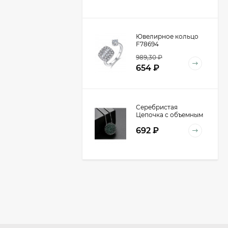
Ювелирное кольцо
F78694
989,30
₽
654
₽
Серебристая
Цепочка с объемным
кулоном-шаром
692
₽
D98940
Очки P30355
590
₽
391
₽