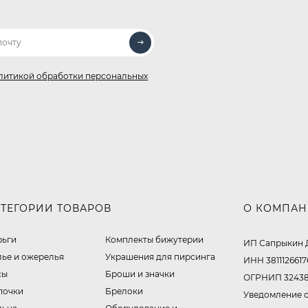
литикой обработки персональных
АТЕГОРИИ ТОВАРОВ
О КОМПА
рьги
Комплекты бижутерии
ИП Сапрыкин 
лье и ожерелья
Украшения для пирсинга
ИНН 3811126617
сы
Броши и значки
ОГРНИП 32438
почки
Брелоки
Уведомление о