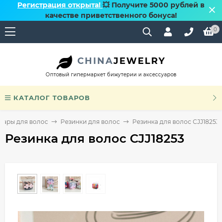
Регистрация открыта!
💥 Получите 5000 рублей в
качестве приветственного бонуса!
0
CHINA
JEWELRY
Оптовый гипермаркет бижутерии и аксессуаров
КАТАЛОГ ТОВАРОВ
уары для волос
Резинки для волос
Резинка для волос CJJ18253
Резинка для волос CJJ18253