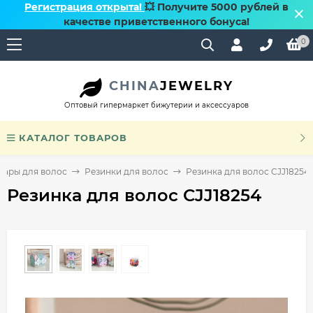
Регистрация открыта!
💥 Получите 5000 рублей в
качестве приветственного бонуса!
0
CHINA
JEWELRY
Оптовый гипермаркет бижутерии и аксессуаров
КАТАЛОГ ТОВАРОВ
уары для волос
Резинки для волос
Резинка для волос CJJ18254
Резинка для волос CJJ18254