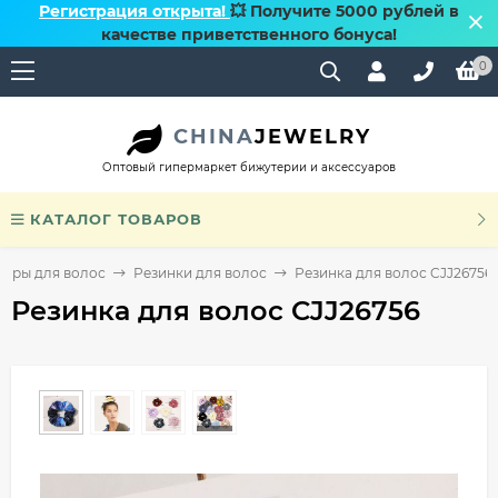
Регистрация открыта!
💥 Получите 5000 рублей в
качестве приветственного бонуса!
0
CHINA
JEWELRY
Оптовый гипермаркет бижутерии и аксессуаров
КАТАЛОГ ТОВАРОВ
уары для волос
Резинки для волос
Резинка для волос CJJ26756
Резинка для волос CJJ26756