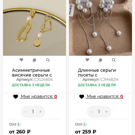
Асимметричные
Длинные серьги
висячие серьги с
пусеты с
контурами сердец
Артикул:
CJG24604
жемчужными
Артикул:
CJM48214
и жемчугом
цветами и цепями
ДОСТАВКА 3 НЕДЕЛИ
ДОСТАВКА 3 НЕДЕЛИ
CJG24604
CJM48214
Мне нравится:
0
Мне нравится:
0
-
+
-
+
Опт
Опт
i
i
от
260 ₽
от
259 ₽