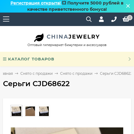
Регистрация открыта!
💥 Получите 5000 рублей в
качестве приветственного бонуса!
0
CHINA
JEWELRY
Оптовый гипермаркет бижутерии и аксессуаров
КАТАЛОГ ТОВАРОВ
Главная
Снято с продажи
Снято с продажи
Серьги CJD68622
Серьги CJD68622