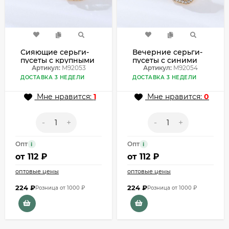
Сияющие серьги-
Вечерние серьги-
пусеты с крупными
пусеты с синими
кристаллами
Артикул:
M92053
кристаллами
Артикул:
M92054
M92053
M92054
ДОСТАВКА 3 НЕДЕЛИ
ДОСТАВКА 3 НЕДЕЛИ
Мне нравится:
1
Мне нравится:
0
-
+
-
+
Опт
Опт
i
i
от
112 ₽
от
112 ₽
оптовые цены
оптовые цены
224
₽
224
₽
Розница от 1000 ₽
Розница от 1000 ₽