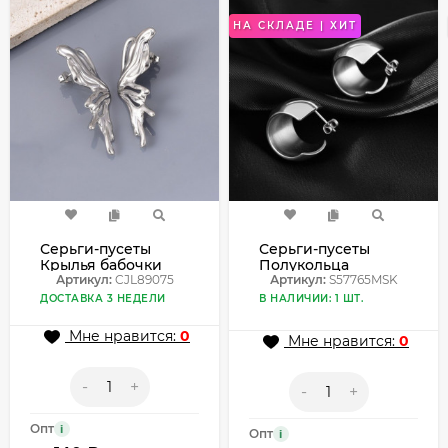
НА СКЛАДЕ | ХИТ
Серьги-пусеты
Серьги-пусеты
Крылья бабочки
Полукольца
абстрактные
Артикул:
CJL89075
широкие
Артикул:
S57765MSK
CJL89075
S57765MSK
ДОСТАВКА 3 НЕДЕЛИ
В НАЛИЧИИ: 1 ШТ.
Мне нравится:
0
Мне нравится:
0
-
+
-
+
Опт
i
Опт
i