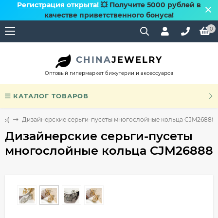
Регистрация открыта!
💥 Получите 5000 рублей в
качестве приветственного бонуса!
0
CHINA
JEWELRY
Оптовый гипермаркет бижутерии и аксессуаров
КАТАЛОГ ТОВАРОВ
ты)
Дизайнерские серьги-пусеты многослойные кольца CJM26888
Дизайнерские серьги-пусеты
многослойные кольца CJM26888