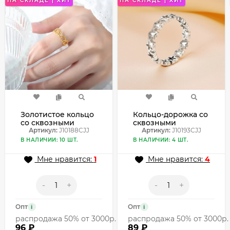
НА СКЛАДЕ | ХИТ
НА СКЛАДЕ | ХИТ
Золотистое кольцо
Кольцо-дорожка со
со сквозными
сквозными
звездочками по
Артикул:
J10188CJJ
элементами в
Артикул:
J10193CJJ
всей окружности
форме звездочек
В НАЛИЧИИ: 10 ШТ.
В НАЛИЧИИ: 4 ШТ.
J10188CJJ
J10193CJJ
Мне нравится:
1
Мне нравится:
4
-
+
-
+
Опт
Опт
i
i
распродажа 50% от 3000р.
распродажа 50% от 3000р.
96 ₽
89 ₽