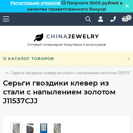
Регистрация открыта!
💥 Получите 5000 рублей в
качестве приветственного бонуса!
0
CHINA
JEWELRY
Оптовый гипермаркет бижутерии и аксессуаров
КАТАЛОГ ТОВАРОВ
ги
Серьги гвоздики клевер из стали с напылением золотом J11537CJ
Серьги гвоздики клевер из
стали с напылением золотом
J11537CJJ