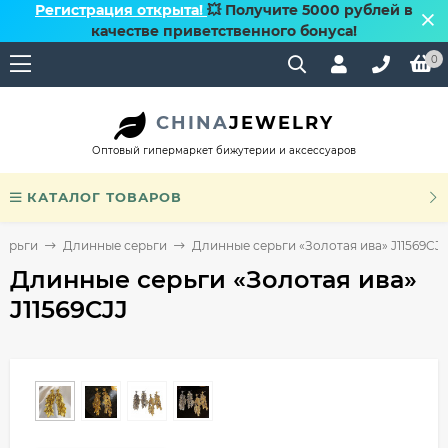
Регистрация открыта!
💥 Получите 5000 рублей в
качестве приветственного бонуса!
0
CHINA
JEWELRY
Оптовый гипермаркет бижутерии и аксессуаров
КАТАЛОГ ТОВАРОВ
Серьги
Длинные серьги
Длинные серьги «Золотая ива» J11569CJJ
Длинные серьги «Золотая ива»
J11569CJJ