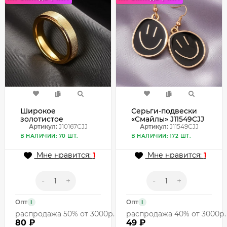
Широкое
Серьги-подвески
золотистое
«Смайлы» J11549CJJ
обручальное
Артикул:
J10167CJJ
Артикул:
J11549CJJ
кольцо с матовым
В НАЛИЧИИ: 70 ШТ.
В НАЛИЧИИ: 172 ШТ.
центром J10167CJJ
Мне нравится:
1
Мне нравится:
1
-
+
-
+
Опт
Опт
i
i
распродажа 50% от 3000р.
распродажа 40% от 3000р.
80 ₽
49 ₽