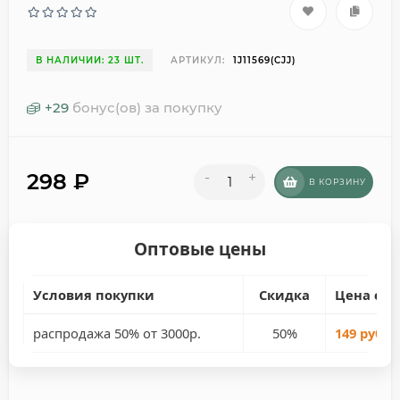
В НАЛИЧИИ: 23 ШТ.
АРТИКУЛ:
1J11569(CJJ)
+
29
бонус(ов) за покупку
298
₽
-
+
В КОРЗИНУ
Оптовые цены
Условия покупки
Скидка
Цена со 
распродажа 50% от 3000р.
50%
149 руб.