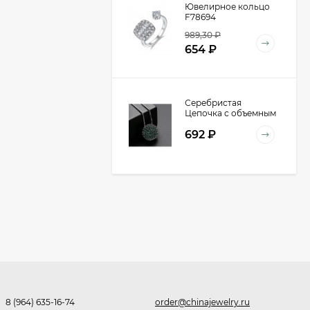
Ювелирное кольцо
F78694
989,30
₽
654
₽
Серебристая
Цепочка с объемным
кулоном-шаром
692
₽
D98940
Очки P30355
590
₽
391
₽
Очки Q40353
8 (964) 635-16-74
order@chinajewelry.ru