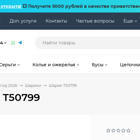
 открыта!
💥 Получите 5000 рублей в качестве приветстве
и
Доп. услуги
Контакты
Частые вопросы
Еще
74
Серьги
Колье и ожерелья
Бусы
Цепочк
год 2026
Шарики
Шарик T50799
 T50799