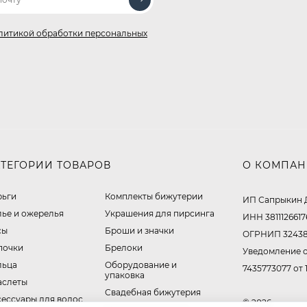
литикой обработки персональных
АТЕГОРИИ ТОВАРОВ
О КОМПА
рьги
Комплекты бижутерии
ИП Сапрыкин 
лье и ожерелья
Украшения для пирсинга
ИНН 3811126617
сы
Броши и значки
ОГРНИП 32438
почки
Брелоки
Уведомление о
льца
Оборудование и
7435773077 от 
упаковка
аслеты
Свадебная бижутерия
сессуары для волос
© 2026