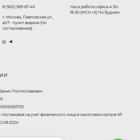
512,30
₽
8 (902) 569-67-40
Часы работы офиса 4:30-
339
₽
18:30 (МСК +5) По будням
г. Москва, Павловская ул.,
вл7 - пункт выдачи (по
согласованию)
Часы мужские K32243
471,40
₽
379
₽
НИИ
Ободок F21530
Денис Ростиславович
477
₽
61
5000063725
 постановке на учет физического лица в налоговом органе №
12.06.2024
Очки P96397
369,10
₽