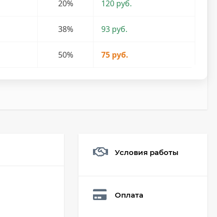
20%
120 руб.
38%
93 руб.
50%
75 руб.
Условия работы
Мешочек (5*7см)
Q73882
26,60
₽
Оплата
19
₽