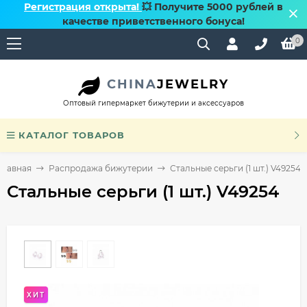
Регистрация открыта!
💥 Получите 5000 рублей в
качестве приветственного бонуса!
0
CHINA
JEWELRY
Оптовый гипермаркет бижутерии и аксессуаров
КАТАЛОГ ТОВАРОВ
Главная
Распродажа бижутерии
Стальные серьги (1 шт.) V49254
Стальные серьги (1 шт.) V49254
ХИТ