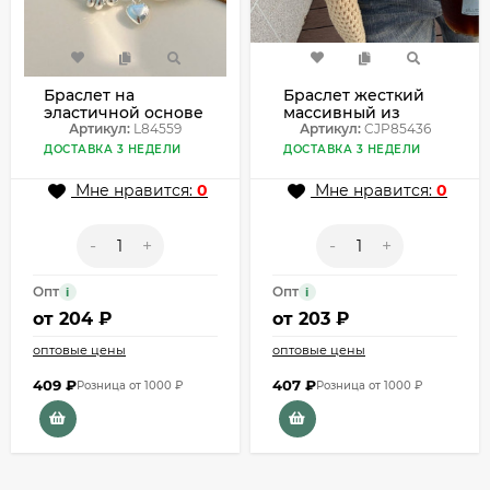
Браслет на
Браслет жесткий
эластичной основе
массивный из
с жемчугом и
Артикул:
L84559
цветного
Артикул:
CJP85436
подвеской L84559
глянцевого
ДОСТАВКА 3 НЕДЕЛИ
ДОСТАВКА 3 НЕДЕЛИ
полимера CJP85436
Мне нравится:
0
Мне нравится:
0
-
+
-
+
Опт
Опт
i
i
от
204 ₽
от
203 ₽
оптовые цены
оптовые цены
409
₽
407
₽
Розница от 1000 ₽
Розница от 1000 ₽