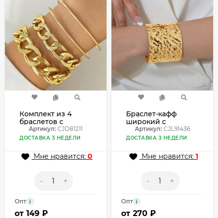
Комплект из 4
Браслет-кафф
браслетов с
широкий с
изумрудными
Артикул:
CJD81211
эффектом чеканки
Артикул:
CJL91436
камнями CJD81211
и перфорацией
ДОСТАВКА 3 НЕДЕЛИ
ДОСТАВКА 3 НЕДЕЛИ
CJL91436
Мне нравится:
0
Мне нравится:
1
-
+
-
+
Опт
Опт
i
i
от
149 ₽
от
270 ₽