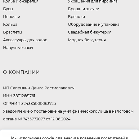
Колье и ожерелья
Украшения для пирсинга
Бусы
Броши и значки
Цепочки
Брелоки
Кольца
Оборудование и упаковка
Браслеты
Свадебная бижутерия
Аксессуары для волос
Модная бижутерия
Наручные часы
О КОМПАНИИ
ИП Сапрыкин Денис Ростиславович
ИНН 381112661761
ОГРНИП 324385000063725
Уведомление о постановке на учет физического лица в налоговом
органе № 7435773077 от 12.06.2024
© 2026
Мы используем cookie для анализа поведения посетителей и