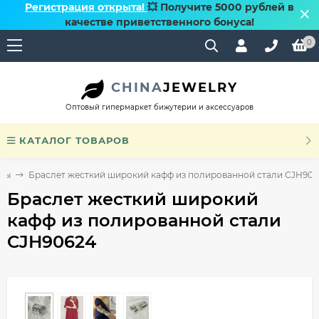
Регистрация открыта!
💥 Получите 5000 рублей в
качестве приветственного бонуса!
0
CHINA
JEWELRY
Оптовый гипермаркет бижутерии и аксессуаров
КАТАЛОГ ТОВАРОВ
еты
Браслет жесткий широкий кафф из полированной стали CJH906
Браслет жесткий широкий
кафф из полированной стали
CJH90624