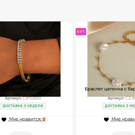
ХИТ
 жесткий с дорожкой из
Браслет цепочка с б
х кристаллов CJP52830
жемчугом и золотист
Артикул:
CJP52830
Артикул:
CJL9
CJL90539
ДОСТАВКА 3 НЕДЕЛИ
ДОСТАВКА 3 Н
Мне нравится:
0
Мне нрави