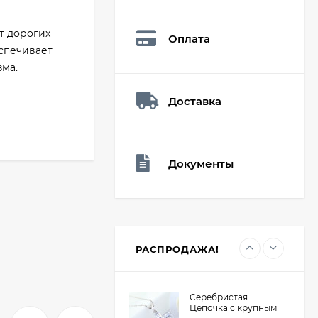
Мешочек (5*7см)
Q73882
26,60
₽
т дорогих
Оплата
19
₽
спечивает
зма.
Доставка
Мешочек (5*7см)
Q73940
26,60
₽
19
₽
Документы
Мешочек (5*7см)
Q73952
24,90
₽
19
₽
РАСПРОДАЖА!
Серебристая
Цепочка с крупным