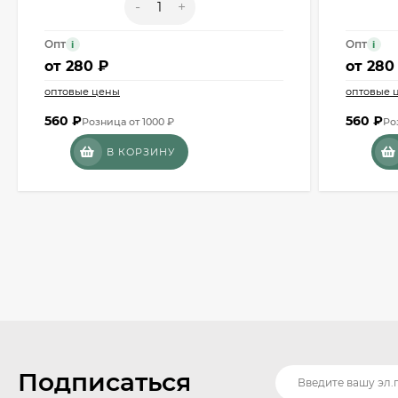
-
+
Опт
Опт
i
i
от
280 ₽
от
280
оптовые цены
оптовые 
560
₽
560
₽
Розница от 1000 ₽
Ро
В КОРЗИНУ
Подписаться