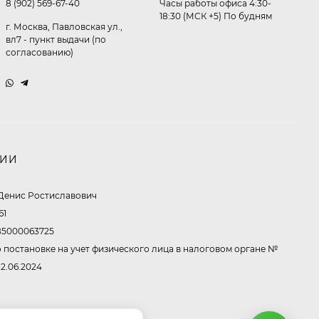
8 (902) 569-67-40
Часы работы офиса 4:30-
18:30 (МСК +5) По будням
г. Москва, Павловская ул.,
Очки P96397
вл7 - пункт выдачи (по
согласованию)
369,10
₽
260
₽
Очки P11514
НИИ
321,50
₽
213
₽
Денис Ростиславович
61
5000063725
Очки K82672
 постановке на учет физического лица в налоговом органе №
302,60
₽
12.06.2024
213
₽