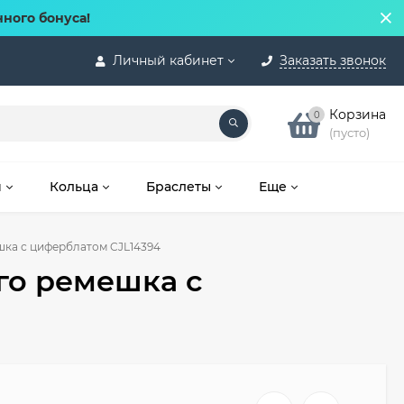
нного бонуса!
Личный кабинет
Заказать звонок
Корзина
0
(пусто)
и
Кольца
Браслеты
Еще
шка с циферблатом CJL14394
го ремешка с