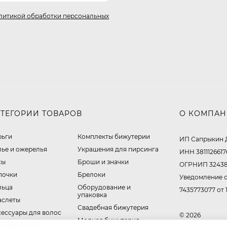
литикой обработки персональных
АТЕГОРИИ ТОВАРОВ
О КОМПА
рьги
Комплекты бижутерии
ИП Сапрыкин 
лье и ожерелья
Украшения для пирсинга
ИНН 3811126617
сы
Броши и значки
ОГРНИП 32438
почки
Брелоки
Уведомление о
льца
Оборудование и
7435773077 от 
упаковка
аслеты
Свадебная бижутерия
сессуары для волос
© 2026
Модная бижутерия
ручные часы