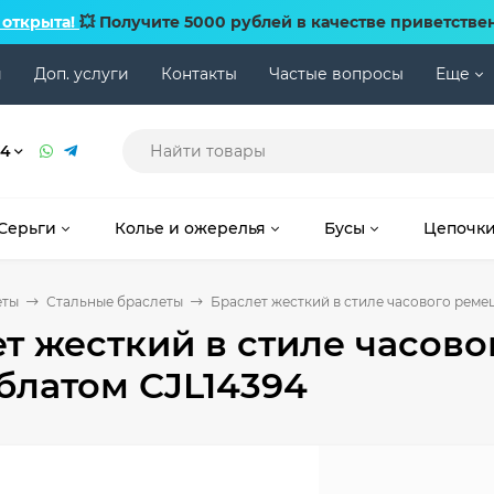
 открыта!
💥 Получите 5000 рублей в качестве приветстве
и
Доп. услуги
Контакты
Частые вопросы
Еще
74
Серьги
Колье и ожерелья
Бусы
Цепочк
еты
Стальные браслеты
Браслет жесткий в стиле часового реме
т жесткий в стиле часово
блатом CJL14394