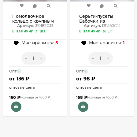
Помолвочное
Серьги-пусеты
кольцо с крупным
Бабочки из
фианитом в
Артикул:
J10182CJJ
ювелирного сплава
Артикул:
1J11560CJJ
золотистой оправе
на серебряном
В НАЛИЧИИ: 31 ШТ.
В НАЛИЧИИ: 36 ШТ.
J10182CJJ
штифте 1J11560CJJ
Мне нравится:
5
Мне нравится:
1
-
+
-
+
Опт
Опт
i
i
от
136 ₽
от
98 ₽
оптовые цены
оптовые цены
160
₽
158
₽
Розница от 1000 ₽
Розница от 1000 ₽