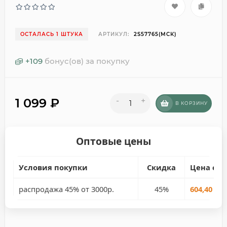
ОСТАЛАСЬ 1 ШТУКА
АРТИКУЛ:
2S57765(МСК)
+
109
бонус(ов) за покупку
1 099
₽
-
+
В КОРЗИНУ
Оптовые цены
Условия покупки
Скидка
Цена со 
распродажа 45% от 3000р.
45%
604,40 руб