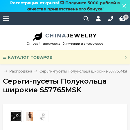
Регистрация открыта!
💥 Получите 5000 рублей в
качестве приветственного бонуса!
0
CHINA
JEWELRY
Оптовый гипермаркет бижутерии и аксессуаров
КАТАЛОГ ТОВАРОВ
е
Распродажа
Серьги-пусеты Полукольца широкие S57765MSK
Серьги-пусеты Полукольца
широкие S57765MSK