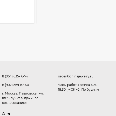
391
₽
749
₽
Розница от 1000 ₽
В КОРЗИНУ
Очки Q40353
512,30
₽
339
₽
Часы мужские K32243
471,40
₽
379
₽
8 (964) 635-16-74
order@chinajewelry.ru
8 (902) 569-67-40
Часы работы офиса 4:30-
18:30 (МСК +5) По будням
Ободок F21530
г. Москва, Павловская ул.,
вл7 - пункт выдачи (по
согласованию)
477
₽