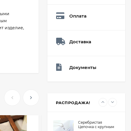
Мешочек (5*7см)
Q73882
26,60
₽
ными
Оплата
19
₽
ным
ит изделие,
Доставка
Мешочек (5*7см)
Q73940
26,60
₽
19
₽
Документы
Мешочек (5*7см)
Q73952
24,90
₽
19
₽
РАСПРОДАЖА!
Серебристая
Цепочка с крупным