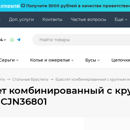
 открыта!
💥 Получите 5000 рублей в качестве приветстве
и
Доп. услуги
Контакты
Частые вопросы
Еще
74
Серьги
Колье и ожерелья
Бусы
Цепочк
еты
Стальные браслеты
Браслет комбинированный с крупным ж
ет комбинированный с кр
 CJN36801