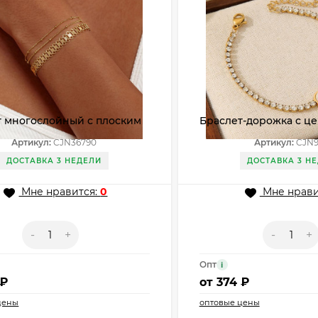
т многослойный с плоским
Браслет-дорожка с ц
ием и цепями CJN36790
вставкой в форме сер
Артикул:
CJN36790
Артикул:
CJN9
ДОСТАВКА 3 НЕДЕЛИ
ДОСТАВКА 3 Н
Мне нравится:
0
Мне нрави
-
+
-
+
Опт
i
 ₽
от
374 ₽
цены
оптовые цены