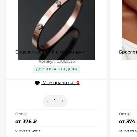
Браслет жесткий с точечными
Брасле
кристаллами CJG69536
плетен
Артикул:
CJG69536
ДОСТАВКА 3 НЕДЕЛИ
Мне нравится:
0
-
+
Опт
Опт
i
i
от
376 ₽
от
374
оптовые цены
оптовые 