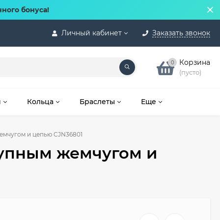
нного бонуса!
Личный кабинет
Заказать звонок
Корзина
0
(пусто)
и
Кольца
Браслеты
Еще
емчугом и цепью CJN36801
упным жемчугом и